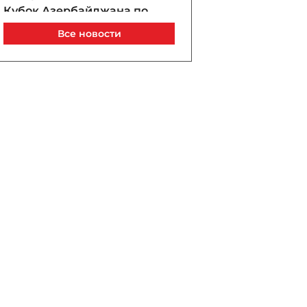
Кубок Азербайджана по
стрельбе из лука
Все новости
09 / 08 / 2026, 22:07
В Канаде из-за лесных
пожаров эвакуировали 20
000 человек
09 / 08 / 2026, 21:50
В Баку временно ограничат
движение транспорта на
улице Гасана Сеидбейли
09 / 08 / 2026, 21:36
В Баку 11 автобусных
маршрутов временно
перестанут
останавливаться на