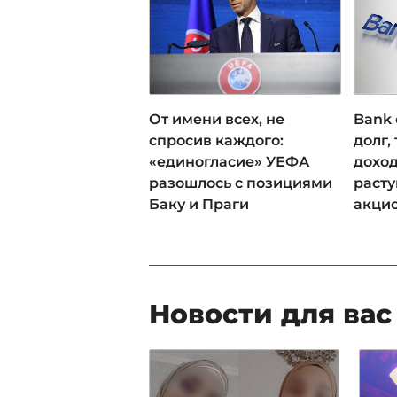
От имени всех, не
Bank 
спросив каждого:
долг,
«единогласие» УЕФА
доход
разошлось с позициями
раст
Баку и Праги
акци
Новости для вас