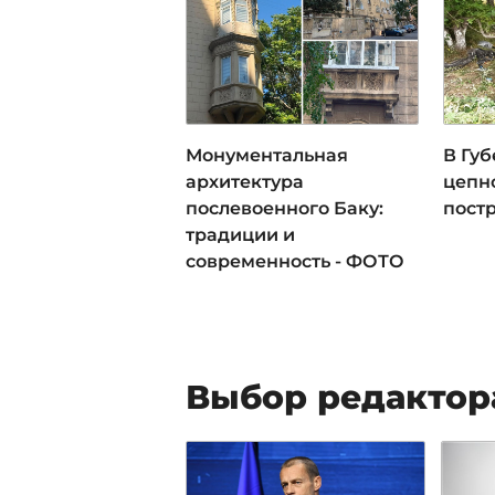
Монументальная
В Гу
архитектура
цепно
послевоенного Баку:
пост
традиции и
современность - ФОТО
Выбор редактор