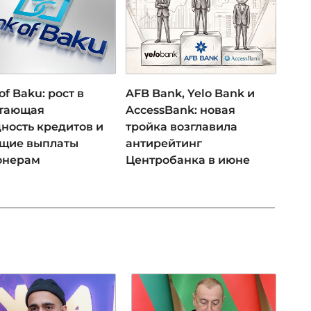
of Baku: рост в
AFB Bank, Yelo Bank и
 тающая
AccessBank: новая
ность кредитов и
тройка возглавила
ущие выплаты
антирейтинг
онерам
Центробанка в июне