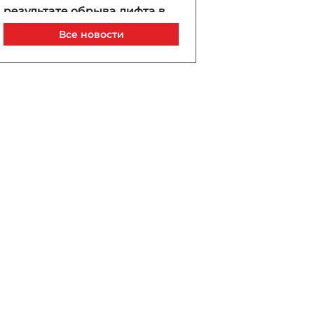
результате обрыва лифта в
торговом центре в Баку -
Все новости
ОБНОВЛЕНО
Сегодня, 10:35
Стало известно о состоянии
пострадавших в результате
массовой драки в Гяндже -
ОБНОВЛЕНО
Сегодня, 10:30
Азербайджанская нефть
продолжает дешеветь
Сегодня, 10:17
В Армении изменят
названия министерств
Сегодня, 10:10