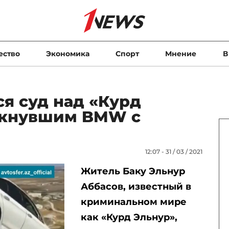
ество
Экономика
Спорт
Мнение
В
ся суд над «Курд
лкнувшим BMW с
12:07 - 31 / 03 / 2021
Житель Баку Эльнур
Аббасов, известный в
криминальном мире
как «Курд Эльнур»,