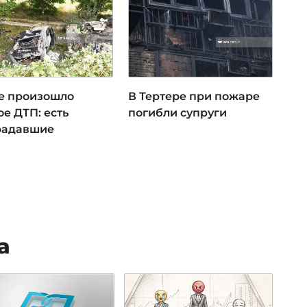
бе произошло
В Тертере при пожаре
е ДТП: есть
погибли супруги
радавшие
а