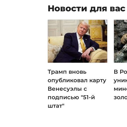
Новости для вас
Трамп вновь
В Р
опубликовал карту
уни
Венесуэлы с
мин
подписью "51-й
зол
штат"