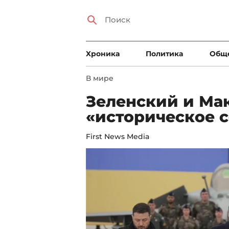
Xроника
Политика
Общ
В мире
Зеленский и Ма
«историческое 
First News Media