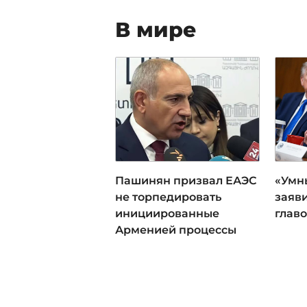
В мире
Пашинян призвал ЕАЭС
«Умн
не торпедировать
заяви
инициированные
глав
Арменией процессы