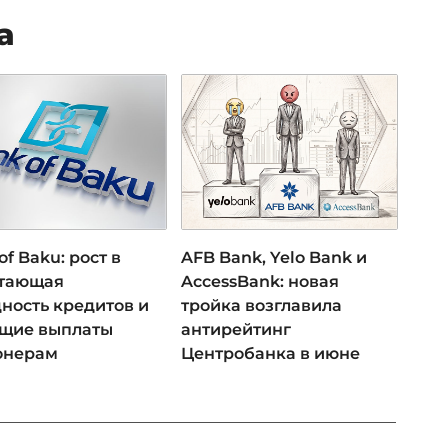
а
of Baku: рост в
AFB Bank, Yelo Bank и
 тающая
AccessBank: новая
ность кредитов и
тройка возглавила
ущие выплаты
антирейтинг
онерам
Центробанка в июне