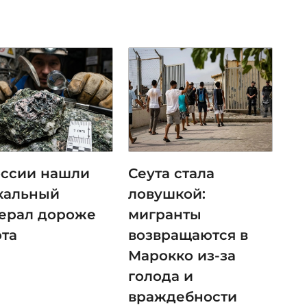
оссии нашли
Сеута стала
кальный
ловушкой:
ерал дороже
мигранты
ота
возвращаются в
Марокко из-за
голода и
враждебности