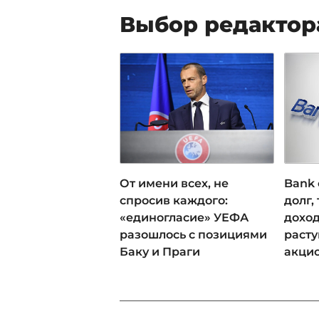
Выбор редактор
От имени всех, не
Bank 
спросив каждого:
долг,
«единогласие» УЕФА
доход
разошлось с позициями
раст
Баку и Праги
акци