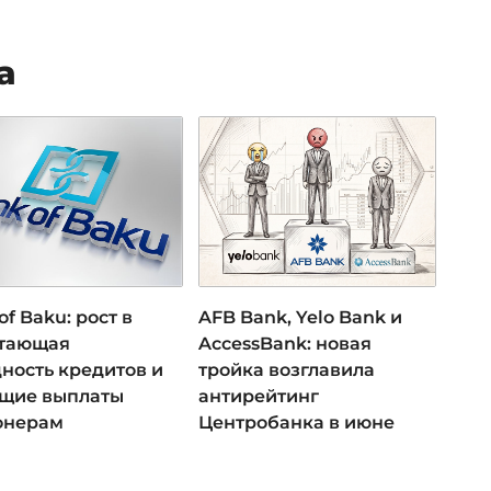
а
of Baku: рост в
AFB Bank, Yelo Bank и
 тающая
AccessBank: новая
ность кредитов и
тройка возглавила
ущие выплаты
антирейтинг
онерам
Центробанка в июне