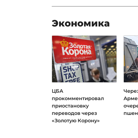
Экономика
ЦБА
Чере
прокомментировал
Арме
приостановку
очер
переводов через
пше
«Золотую Корону»