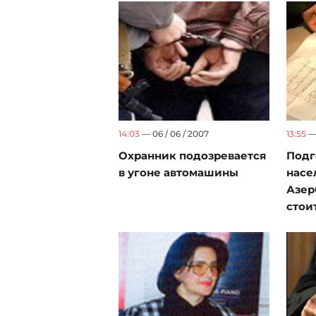
14:03
— 06 / 06 / 2007
13:55
— 
Охранник подозревается
Подг
в угоне автомашины
насе
Азер
стои