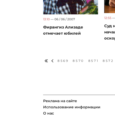
12:55
— 
13:10
— 06 / 06 / 2007
Суд 
Фирангиз Ализаде
нача
отмечает юбилей
оско
8569
8570
8571
8572
Реклама на сайте
Использование информации
О нас