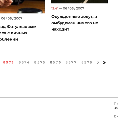
12:41
— 06 / 06 / 2007
Осужденные зовут, а
06 / 06 / 2007
омбудсман ничего не
над Фатуллаевым
находит
лся с личных
рблений
8573
8574
8575
8576
8577
8578
Пр
на
© 