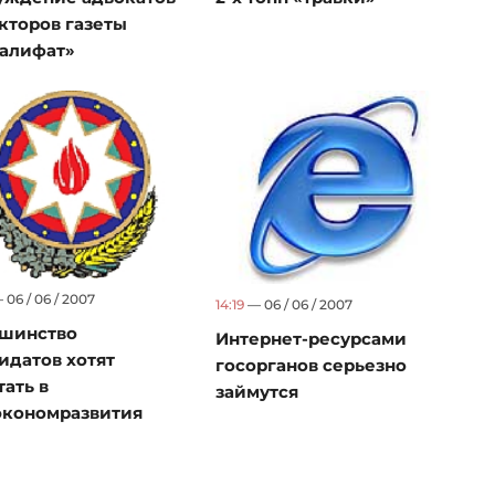
кторов газеты
алифат»
06 / 06 / 2007
14:19
— 06 / 06 / 2007
шинство
Интернет-ресурсами
идатов хотят
госорганов серьезно
тать в
займутся
кономразвития