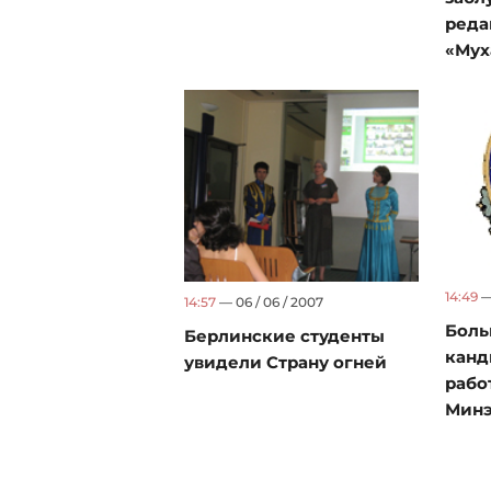
реда
«Мух
14:49
— 
14:57
— 06 / 06 / 2007
Боль
Берлинские студенты
канд
увидели Страну огней
рабо
Минэ