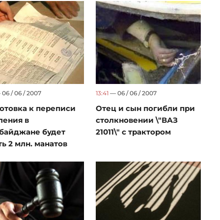
13:41
— 06 / 06 / 2007
06 / 06 / 2007
Отец и сын погибли при
отовка к переписи
столкновении \"ВАЗ
ления в
21011\" с трактором
байджане будет
ть 2 млн. манатов