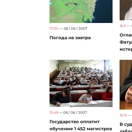
16:11
— 0
17:00
— 06 / 06 / 2007
Огла
Погода на завтра
Фату
исте
15:49
— 06 / 06 / 2007
15:12
— 
Государство оплатит
В су
обучение 1 452 магистров
забл