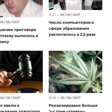
15:57
— 06 / 06 / 2007
6 / 06 / 2007
Число компьютеров в
сфере образования
шение приговора
увеличилось в 2,5 раза
ллаеву вылилось в
рику
06 / 06 / 2007
15:05
— 06 / 06 / 2007
де ввели в
Реквизировано больше
уждение адвокатов
2-х тонн «травки»