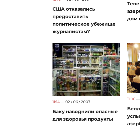
Тепе
США отказались
азер
предоставить
дом 
политическое убежище
журналистам?
11:06
— 
11:14
— 02 / 06 / 2007
Белл
Баку наводнили опасные
усл
для здоровья продукты
азер