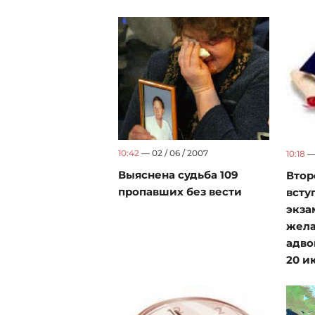
10:42
— 02 / 06 / 2007
10:18
— 
Выяснена судьба 109
Втор
пропавших без вести
всту
экза
жела
адво
20 и