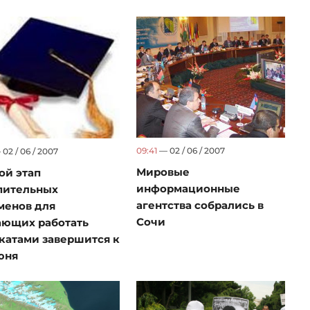
09:41
— 02 / 06 / 2007
02 / 06 / 2007
Мировые
ой этап
информационные
пительных
агентства собрались в
менов для
Сочи
ющих работать
катами завершится к
юня