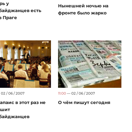
рь у
Нынешней ночью на
байджанцев есть
фронте было жарко
в Праге
02 / 06 / 2007
11:00
— 02 / 06 / 2007
апаис в этот раз не
О чём пишут сегодня
ышит
байджанцев