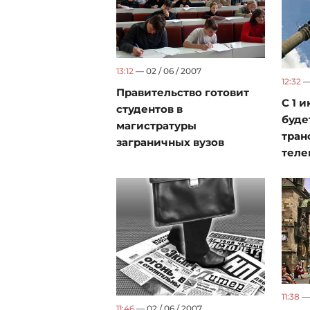
13:12
— 02 / 06 / 2007
12:32
— 
Правительство готовит
С 1 
студентов в
буде
магистратуры
тран
заграничных вузов
теле
11:38
— 
11:46
— 02 / 06 / 2007