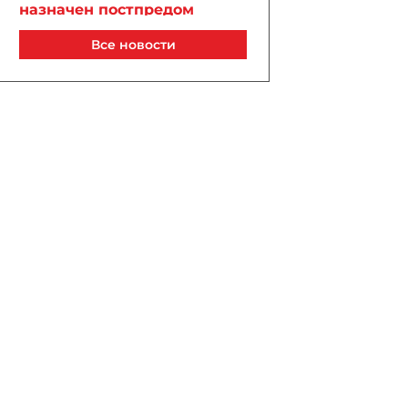
назначен постпредом
Азербайджана при
Все новости
ЮНЕСКО
Сегодня, 14:00
Ильхам Алиев отозвал
постпреда Азербайджана
при Совете Европы
Сегодня, 13:54
В Армении на
автозаправочной станции
произошел взрыв
Сегодня, 13:53
Расширены полномочия
холдинга AZCON - Указ
Сегодня, 13:51