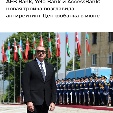
AFB Bank, Yelo Bank и AccessBank:
новая тройка возглавила
антирейтинг Центробанка в июне