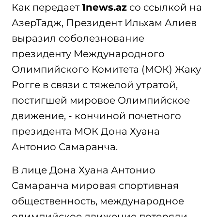
Как передает
1news.az
со ссылкой на
АзерТадж, Президент Ильхам Алиев
выразил соболезнование
президенту Международного
Олимпийского Комитета (МОК) Жаку
Рогге в связи с тяжелой утратой,
постигшей мировое Олимпийское
движение, - кончиной почетного
президента МОК Дона Хуана
Антонио Самаранча.
В лице Дона Хуана Антонио
Самаранча мировая спортивная
общественность, международное
олимпийское движение потеряли