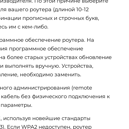
оизводителя. По этой причине выберите
я вашего роутера (длиной 10-12
бинации прописных и строчных букв,
сь им с кем-либо.
граммное обеспечение роутера. На
ния программное обеспечение
на более старых устройствах обновление
и выполнять вручную. Устройства,
ление, необходимо заменить.
ного администрирования (remote
те кабель без физического подключения к
о параметры.
i, используя новейшие стандарты
. Если WPA2 недоступен, роутер