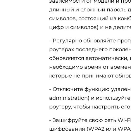
зависимости от модели и пр
длинный и сложный пароль дл
символов, состоящий из ком
цифр и символов) и не делите
- Регулярно обновляйте про
роутерах последнего поколе
обновляется автоматически, 
необходимо время от времен
которые не принимают обнов
- Отключите функцию удален
administration) и используй
роутеру, чтобы настроить ег
- Зашифруйте свою сеть Wi-F
шифрования (WPA2 или WPA3)