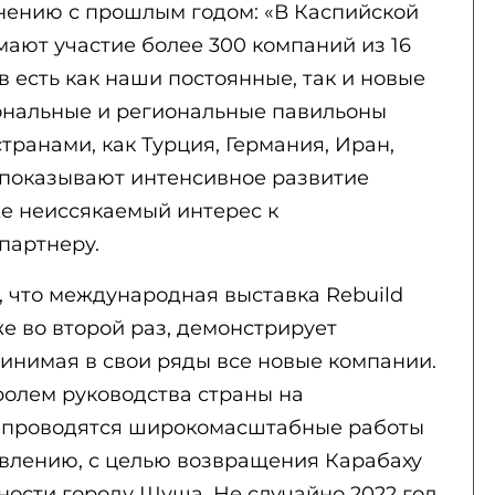
внению с прошлым годом: «В Каспийской
ают участие более 300 компаний из 16
в есть как наши постоянные, так и новые
ональные и региональные павильоны
транами, как Турция, Германия, Иран,
и показывают интенсивное развитие
же неиссякаемый интерес к
партнеру.
, что международная выставка Rebuild
же во второй раз, демонстрирует
инимая в свои ряды все новые компании.
ролем руководства страны на
 проводятся широкомасштабные работы
овлению, с целью возвращения Карабаху
тности городу Шуша. Не случайно 2022 год