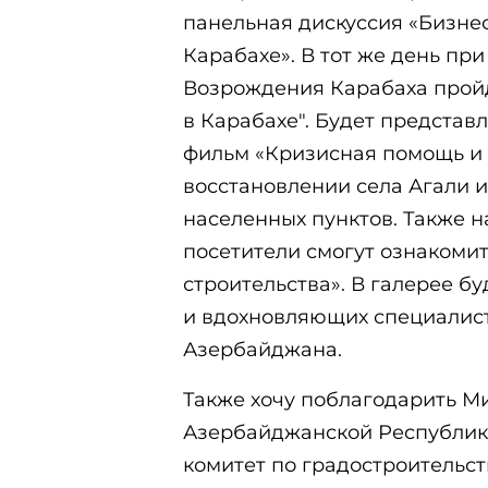
панельная дискуссия «Бизне
Карабахе». В тот же день п
Возрождения Карабаха прой
в Карабахе". Будет предста
фильм «Кризисная помощь и 
восстановлении села Агали 
населенных пунктов. Также н
посетители смогут ознакоми
строительства». В галерее б
и вдохновляющих специалист
Азербайджана.
Также хочу поблагодарить М
Азербайджанской Республики
комитет по градостроительс