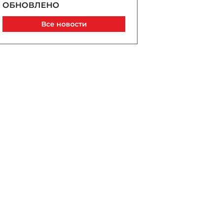
ОБНОВЛЕНО
Сегодня, 15:22
Все новости
Саудовская Аравия, Турция
и Пакистан сочтут
нападение на одну из стран
атакой на всех
Сегодня, 15:15
Возвращение к истокам и
международному праву:
почему Науру становится
Наоэро
Сегодня, 15:02
Забил тетю брусом:
подробности убийства в
Товузе - ОБНОВЛЕНО