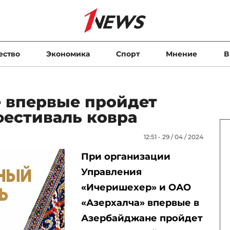
ество
Экономика
Спорт
Мнение
В
 впервые пройдет
естиваль ковра
12:51 - 29 / 04 / 2024
П
ри организации
Управления
«Ичеришехер» и ОАО
«Азерхалча» в
первые в
Азербайджане
пройдет