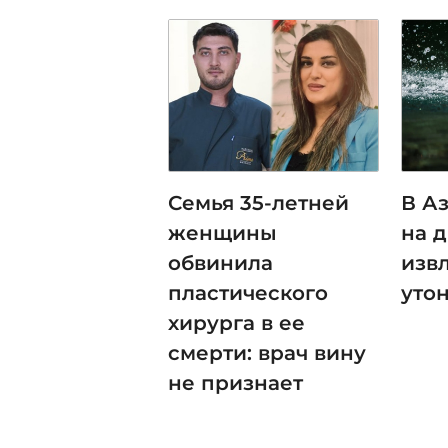
Семья 35-летней
В А
женщины
на 
обвинила
изв
пластического
уто
хирурга в ее
смерти: врач вину
не признает