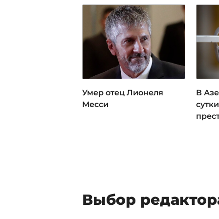
Умер отец Лионеля
В Аз
Месси
сутки
прес
Выбор редактор