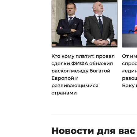
Кто кому платит: провал
От им
сделки ФИФА обнажил
спрос
раскол между богатой
«еди
Европой и
разош
развивающимися
Баку 
странами
Новости для вас