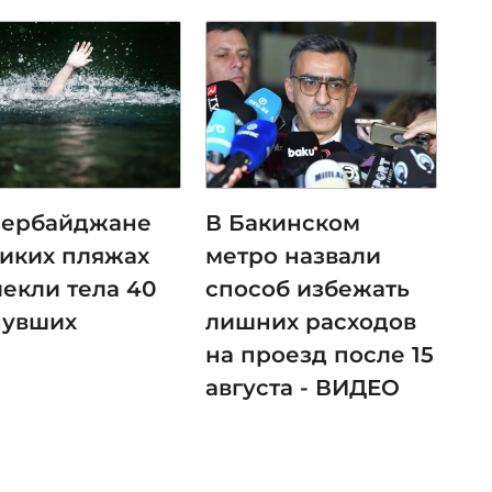
зербайджане
В Бакинском
диких пляжах
метро назвали
лекли тела 40
способ избежать
нувших
лишних расходов
на проезд после 15
августа - ВИДЕО