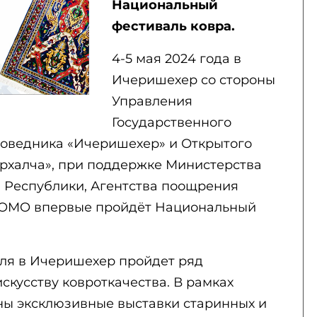
Национальный
ф
естиваль к
овра.
4-5 мая 2024 года в
Ичеришехер со стороны
Управления
Государственного
поведника «Ичеришехер» и Открытого
рхалча», при поддержке Министерства
 Республики, Агентства поощрения
ROMO впервые пройдёт Национальный
аля в Ичеришехер пройдет ряд
кусству ковроткачества. В рамках
ны эксклюзивные выставки старинных и