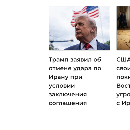
Трамп заявил об
США
отмене удара по
сво
Ирану при
пок
условии
Вост
заключения
угр
соглашения
с И