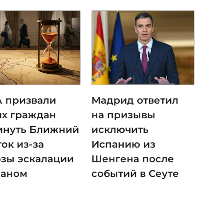
 призвали
Мадрид ответил
их граждан
на призывы
инуть Ближний
исключить
ок из-за
Испанию из
озы эскалации
Шенгена после
раном
событий в Сеуте