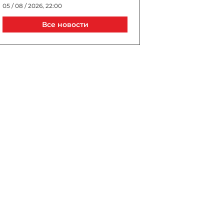
05 / 08 / 2026, 22:00
Все новости
Джиджи Хадид и Брэдли
Купер тайно поженились в
Нью-Йорке?
05 / 08 / 2026, 21:40
Выборы президента УЕФА
пройдут в Астане в 2027
году
05 / 08 / 2026, 21:20
Трагедия в известном ТЦ
Баку: сотрудник погиб, упав
в шахту лифта
05 / 08 / 2026, 20:40
В Турции спустя 10 лет