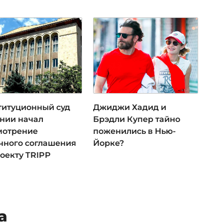
титуционный суд
Джиджи Хадид и
нии начал
Брэдли Купер тайно
мотрение
поженились в Нью-
чного соглашения
Йорке?
оекту TRIPP
а