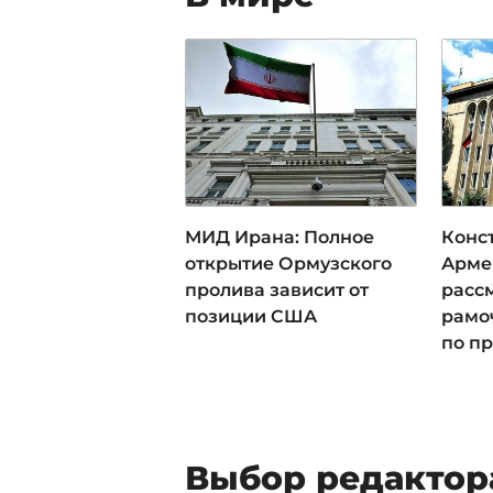
МИД Ирана: Полное
Конс
открытие Ормузского
Арме
пролива зависит от
расс
позиции США
рамо
по пр
Выбор редактор