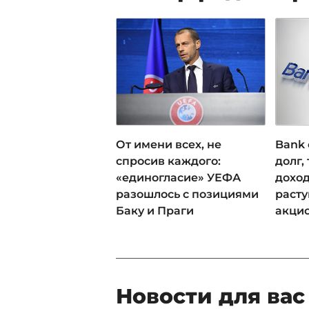
От имени всех, не
Bank 
спросив каждого:
долг,
«единогласие» УЕФА
доход
разошлось с позициями
раст
Баку и Праги
акци
Новости для вас