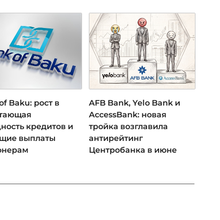
of Baku: рост в
AFB Bank, Yelo Bank и
 тающая
AccessBank: новая
ность кредитов и
тройка возглавила
ущие выплаты
антирейтинг
онерам
Центробанка в июне