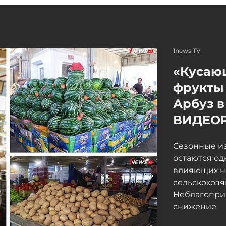
1news TV
«Кусаю
фрукты 
Арбуз в
ВИДЕО
Сезонные и
остаются од
влияющих н
сельскохоз
Неблагопри
снижение