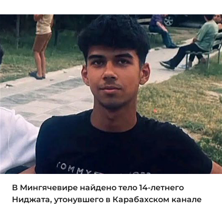
В Мингячевире найдено тело 14-летнего
Ниджата, утонувшего в Карабахском канале