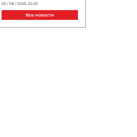
05 / 08 / 2026, 22:00
Все новости
Джиджи Хадид и Брэдли
Купер тайно поженились в
Нью-Йорке?
05 / 08 / 2026, 21:40
Выборы президента УЕФА
пройдут в Астане в 2027
году
05 / 08 / 2026, 21:20
Трагедия в известном ТЦ
Баку: сотрудник погиб, упав
в шахту лифта
05 / 08 / 2026, 20:40
В Турции спустя 10 лет