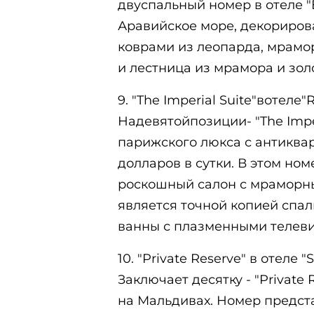
двуспальный номер в отеле "B
Аравийское море, декориров
коврами из леопарда, мрамор
и лестница из мрамора и зол
9. "The Imperial Suite"вотеле"R
Надевятойпозиции- "The Imper
парижского люкса с антиквар
долларов в сутки. В этом ном
роскошный салон с мраморны
является точной копией спал
ванны с плазменными телев
10. "Private Reserve" в отеле "
Заключает десятку - "Private R
на Мальдивах. Номер предст