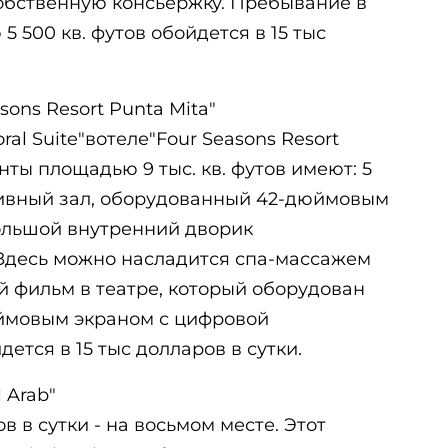
собственную консьержку. Пребывание в
 500 кв. футов обойдется в 15 тыс
asons Resort Punta Mita"
l Suite"вотеле"Four Seasons Resort
нты площадью 9 тыс. кв. футов имеют: 5
тивный зал, оборудованный 42-дюймовым
ольшой внутренний дворик
Здесь можно насладится спа-массажем
 фильм в театре, который оборудован
ймовым экраном с цифровой
дется в 15 тыс долларов в сутки.
l Arab"
ов в сутки - на восьмом месте. Этот