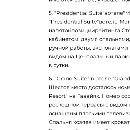
5. "Presidential Suite"вотеле"
"Presidential Suite"вотеле"M
напятойпозициирейтинга.Сто
кабинетом, двумя спальнями
ручной работы, экспонатами 
видом на Центральный парк и
в сутки.
6. "Grand Suite" в отеле "Gran
Шестое место досталось номер
Resort" на Гавайях. Номер сос
роскошной террасы с видом н
оснащены плоскими телевизо
Спальня хозяев имеет крова