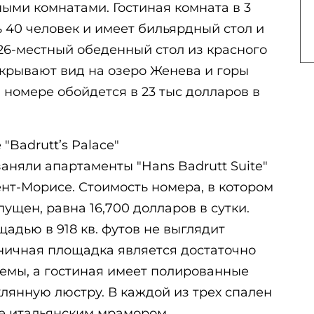
ными комнатами. Гостиная комната в 3
ь 40 человек и имеет бильярдный стол и
 26-местный обеденный стол из красного
ткрывают вид на озеро Женева и горы
номере обойдется в 23 тыс долларов в
 "Badrutt’s Palace"
заняли апартаменты "Hans Badrutt Suite"
 Сент-Морисе. Стоимость номера, в котором
ущен, равна 16,700 долларов в сутки.
щадью в 918 кв. футов не выглядит
ичная площадка является достаточно
емы, а гостиная имеет полированные
клянную люстру. В каждой из трех спален
е итальянским мрамором.