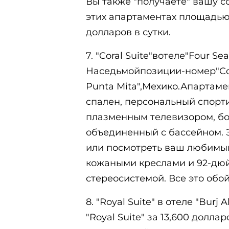
Вы также "получаете" вашу 
этих апартаментах площадью 5
долларов в сутки.
7. "Coral Suite"вотеле"Four Se
Наседьмойпозиции-номер"Cora
Punta Mita",Мехико.Апартаме
спален, персональный спор
плазменным телевизором, б
объединенный с бассейном. 
или посмотреть ваш любимый
кожаными креслами и 92-дю
стереосистемой. Все это обой
8. "Royal Suite" в отеле "Burj A
"Royal Suite" за 13,600 доллар