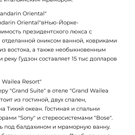
Mandarin Oriental"
andarin Oriental"вНью-Йорке-
имость президентского люкса с
, отделанной ониксом ванной, ковриками
из востока, а также необыкновенным
 реку Гудзон составляет 15 тыс долларов
d Wailea Resort"
у "Grand Suite" в отеле "Grand Wailea
тоит из гостиной, двух спален,
а Тихий океан. Гостиная и спальни
рами "Sony" и стереосистемами "Bose".
ть под балдахином и мраморную ванну.