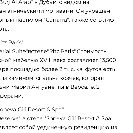
urj Al Arab" в Дубаи, с видом на
ан этническими мотивами. Он украшен
ным настилом "Carrarra", также есть лифт
ота.
itz Paris"
ial Suite"вотеле"Ritz Paris".Стоимость
ной мебелью XVIII века составляет 13,500
ере площадью более 2 тыс. кв. футов есть
м камином, спальня хозяев, которая
ьни Марии Антуанетты в Версале, 2
изорами.
Soneva Gili Resort & Spa"
eserve" в отеле "Soneva Gili Resort & Spa"
авляет собой уединенную резиденцию из