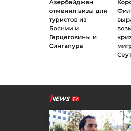
Азербайджан
Кор
отменил визы для
Фил
туристов из
выр
Боснии и
воз
Герцеговины и
кри
Сингапура
миг
Сеу