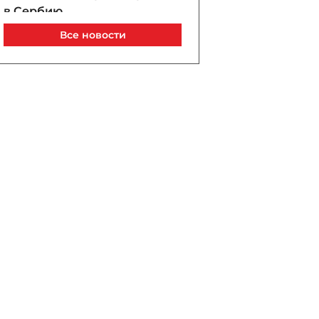
в Сербию
07 / 08 / 2026, 21:40
Все новости
Анар Байрамов уволил
замдиректора Yeni Klinika
07 / 08 / 2026, 21:20
В Лачине вспыхнул пожар
рядом с жилыми домами
07 / 08 / 2026, 21:00
В Бейлагане подросток
утонул в канале
07 / 08 / 2026, 20:33
Турецкий сухогруз
атакован дроном у порта
Новороссийск