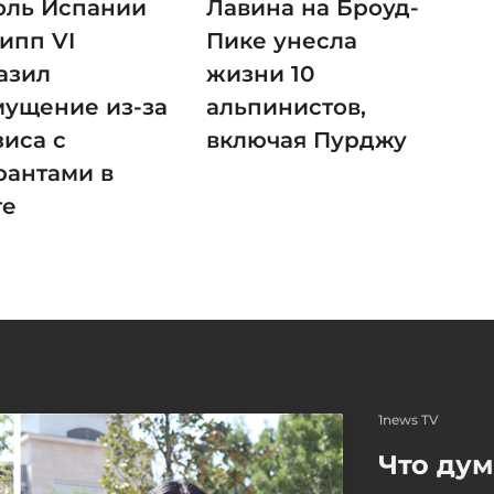
оль Испании
Лавина на Броуд-
ипп VI
Пике унесла
азил
жизни 10
мущение из-за
альпинистов,
зиса с
включая Пурджу
рантами в
те
1news TV
Что ду