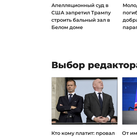
Апелляционный суд в
Моло
США запретил Трампу
погиб
строить бальный зал в
добра
Белом доме
пара
Выбор редактор
Кто кому платит: провал
От им