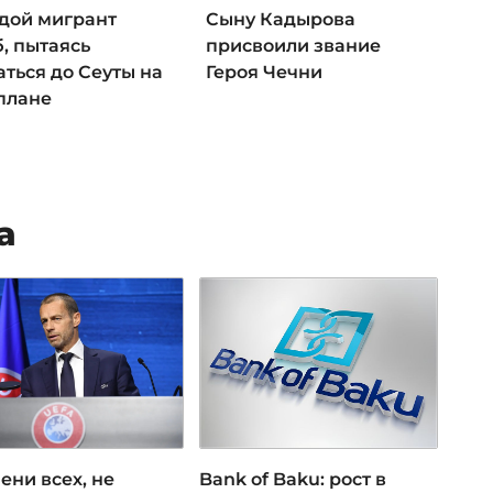
дой мигрант
Сыну Кадырова
, пытаясь
присвоили звание
ться до Сеуты на
Героя Чечни
плане
а
ени всех, не
Bank of Baku: рост в