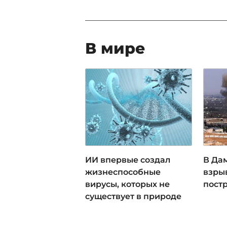
В мире
ИИ впервые создал
В Да
жизнеспособные
взрыв
вирусы, которых не
пост
существует в природе