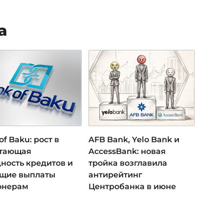
а
of Baku: рост в
AFB Bank, Yelo Bank и
 тающая
AccessBank: новая
ность кредитов и
тройка возглавила
ущие выплаты
антирейтинг
онерам
Центробанка в июне