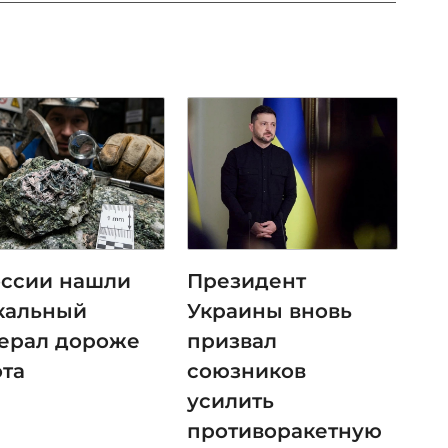
оссии нашли
Президент
кальный
Украины вновь
ерал дороже
призвал
ота
союзников
усилить
противоракетную