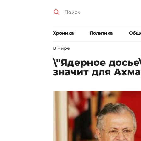
Xроника
Политика
Общ
В мире
\"Ядерное досье
значит для Ахм