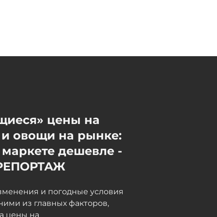
дальнобойщики в Грузии
неделями не могут пройти
таможню, в МИД направлен
запрос - ФОТО -
ОБНОВЛЕНО
06 / 08 / 2026, 18:15
щиеся» цены на
и овощи на рынке:
 маркете дешевле -
РЕПОРТАЖ
зменения и погодные условия
ними из главных факторов,
а цены на