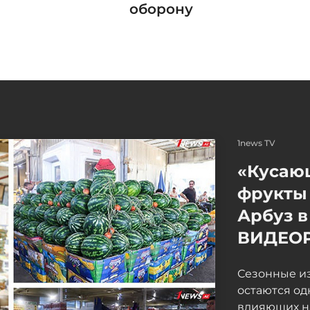
оборону
1news TV
«Кусаю
фрукты 
Арбуз в
ВИДЕО
Сезонные и
остаются од
влияющих н