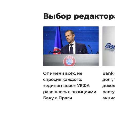
Выбор редактор
От имени всех, не
Bank 
спросив каждого:
долг,
«единогласие» УЕФА
доход
разошлось с позициями
раст
Баку и Праги
акци