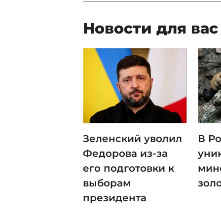
Новости для вас
Зеленский уволил
В Р
Федорова из-за
уни
его подготовки к
мин
выборам
зол
президента