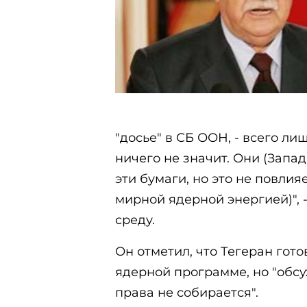
"досье" в СБ ООН, - всего ли
ничего не значит. Они (Запа
эти бумаги, но это не повлия
мирной ядерной энергией)",
среду.
Он отметил, что Тегеран гот
ядерной программе, но "обс
права не собирается".