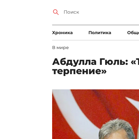
Xроника
Политика
Общ
В мире
Абдулла Гюль: «
терпение»