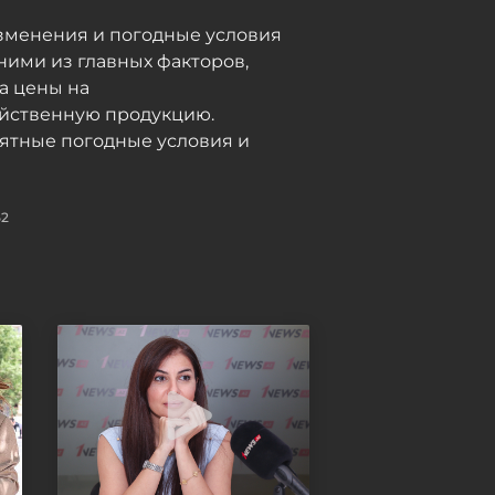
масштабы восстановления
Карабаха
зменения и погодные условия
ними из главных факторов,
Сегодня, 12:00
а цены на
яйственную продукцию.
Беспилотное аэротакси
ятные погодные условия и
впервые поднялось в небо
с пассажиром в Казахстане
- ФОТО
52
Сегодня, 11:52