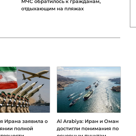
МЧС обратилось к гражданам,
отдыхающим на пляжах
я Ирана заявила о
Al Arabiya: Иран и Оман
оянии полной
достигли понимания по
отовности
основным пунктам