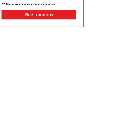
Обсуждены вопросы
стратегического
Все новости
партнёрства между
Азербайджаном и
Украиной
Сегодня, 12:53
Сибига: Как участие, так и
голос Азербайджана в
усилиях по прекращению
войны крайне важны
Сегодня, 12:45
Почему проезд на
экспресс-автобусах в Баку
не будет бесплатным?
Сегодня, 12:42