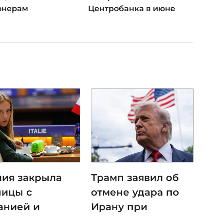
онерам
Центробанка в июне
лия закрыла
Трамп заявил об
ницы с
отмене удара по
анией и
Ирану при