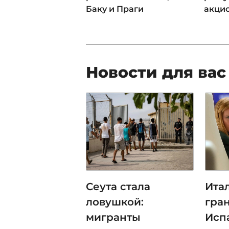
Баку и Праги
акци
Новости для вас
Сеута стала
Ита
ловушкой:
гра
мигранты
Исп