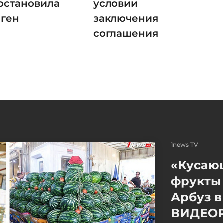
остановила
условии
ген
заключения
соглашения
1news TV
«Кусаю
фрукты 
Арбуз в
ВИДЕО