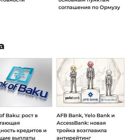
соглашения по Ормузу
а
of Baku: рост в
AFB Bank, Yelo Bank и
 тающая
AccessBank: новая
ность кредитов и
тройка возглавила
ущие выплаты
антирейтинг