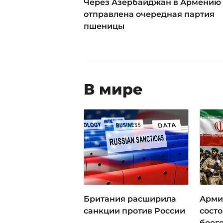
Через Азербайджан в Армению
отправлена очередная партия
пшеницы
В мире
Британия расширила
Арми
санкции против России
сост
боег