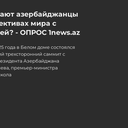
мают азербайджанцы
ективах мира с
й? - ОПРОС 1news.az
025 года в Белом доме состоялся
й трехсторонний саммит с
резидента Азербайджана
иева, премьер-министра
кола