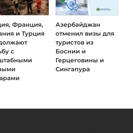
ция, Франция,
Азербайджан
ания и Турция
отменил визы для
должают
туристов из
ьбу с
Боснии и
штабными
Герцеговины и
ными
Сингапура
арами