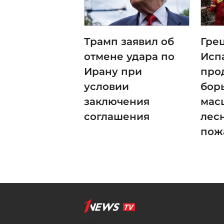
Трамп заявил об
Гре
отмене удара по
Исп
Ирану при
про
условии
бор
заключения
мас
соглашения
лес
пож