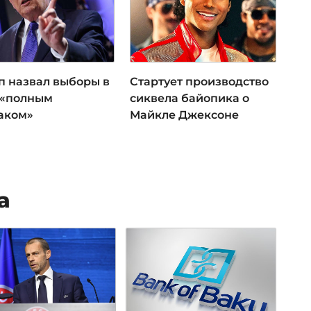
п назвал выборы в
Стартует производство
«полным
сиквела байопика о
аком»
Майкле Джексоне
а