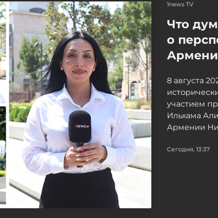
1news TV
Что ду
о персп
Армение
8 августа 2
исторически
участием п
Ильхама Ал
Армении Ни
Сегодня, 13:37