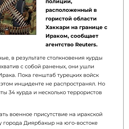
полиции,
расположенный в
гористой области
Хаккари на границе с
Ираком, сообщает
агентство Reuters.
ые, в результате столкновения курды
хватив с собой раненых, они ушли
Ирака. Пока генштаб турецких войск
этом инциденте не распространял. Но
иты 34 курда и несколько террористов
ть военное присутствие на иракской
у города Диярбакыр на юго-востоке