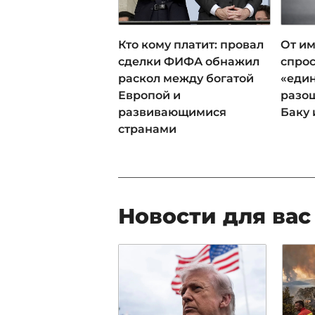
Кто кому платит: провал
От им
сделки ФИФА обнажил
спрос
раскол между богатой
«еди
Европой и
разош
развивающимися
Баку 
странами
Новости для вас