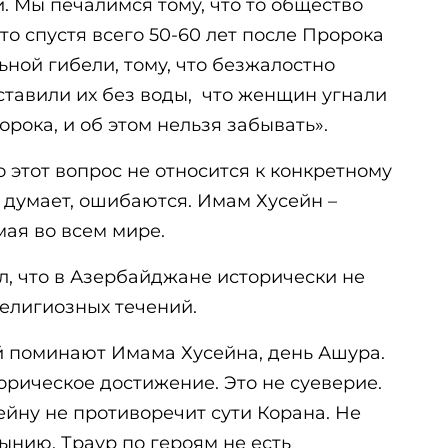
. Мы печалимся тому, что то общество
то спустя всего 50-60 лет после Пророка
ьной гибели, тому, что безжалостно
оставили их без воды, что женщин угнали
орока, и об этом нельзя забывать».
 этот вопрос не относится к конкретному
к думает, ошибаются. Имам Хусейн –
ая во всем мире.
л, что в Азербайджане исторически не
елигиозных течений.
й поминают Имама Хусейна, день Ашура.
рическое достижение. Это не суеверие.
йну не противоречит сути Корана. Не
ынию. Траур по героям не есть