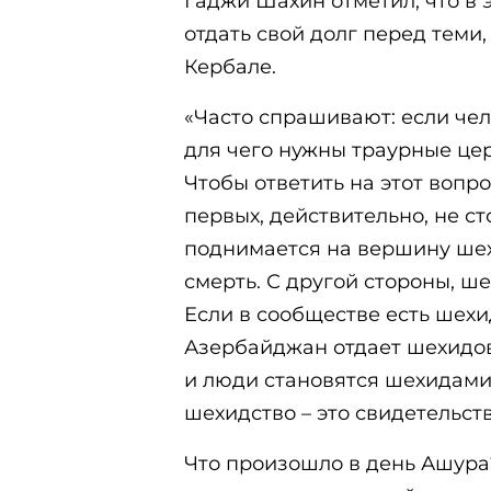
Гаджи Шахин отметил, что в 
отдать свой долг перед теми
Кербале.
«Часто спрашивают: если чел
для чего нужны траурные цер
Чтобы ответить на этот вопро
первых, действительно, не ст
поднимается на вершину шехи
смерть. С другой стороны, ш
Если в сообществе есть шехид
Азербайджан отдает шехидов
и люди становятся шехидами
шехидство – это свидетельст
Что произошло в день Ашур