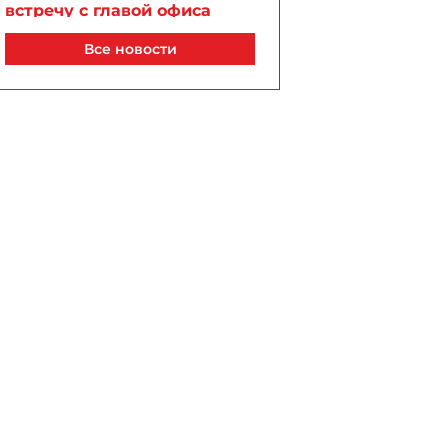
встречу с главой офиса
президента Украины -
Все новости
фото
Сегодня, 20:20
ЦБА прокомментировал
приостановку переводов
через «Золотую Корону»
Сегодня, 20:00
Матвиенко: вступление
Армении в ЕС нарушит
принципы сотрудничества
в ЕАЭС
Сегодня, 19:47
В Баку временно меняется
схема движения 6