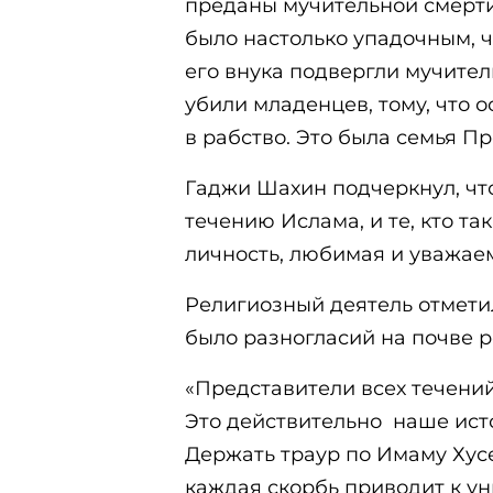
преданы мучительной смерти
было настолько упадочным, ч
его внука подвергли мучител
убили младенцев, тому, что 
в рабство. Это была семья Пр
Гаджи Шахин подчеркнул, что
течению Ислама, и те, кто та
личность, любимая и уважаем
Религиозный деятель отмети
было разногласий на почве р
«Представители всех течени
Это действительно наше исто
Держать траур по Имаму Хусе
каждая скорбь приводит к ун