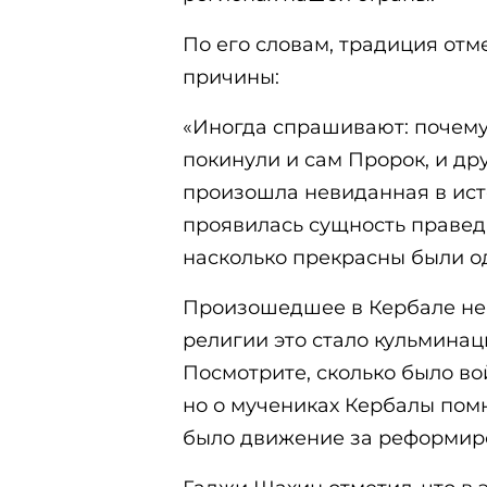
По его словам, традиция отм
причины:
«Иногда спрашивают: почему
покинули и сам Пророк, и др
произошла невиданная в ист
проявилась сущность правед
насколько прекрасны были од
Произошедшее в Кербале не 
религии это стало кульмина
Посмотрите, сколько было вой
но о мучениках Кербалы помня
было движение за реформир