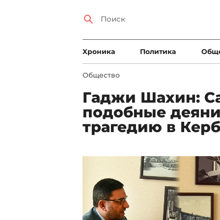
Xроника
Политика
Общ
Общество
Гаджи Шахин: С
подобные деяни
трагедию в Керб