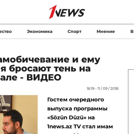
ество
Экономика
Спорт
Мнение
В
амобичевание и ему
я бросают тень на
але - ВИДЕО
16:19 - 11 / 09 / 2018
Гостем очередного
выпуска программы
«
Sö
zü
n
Dü
zü» на
1
news.
az
TV стал имам