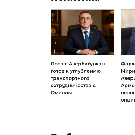
Посол: Азербайджан
Фарх
готов к углублению
Мирн
транспортного
Азер
сотрудничества с
Арме
Оманом
осно
опци