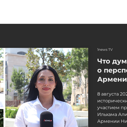
1news TV
Что ду
о персп
Армение
8 августа 2
исторически
участием п
Ильхама Ал
Армении Ни