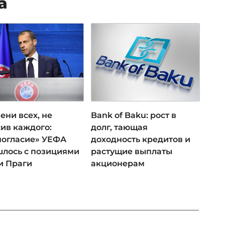
а
ени всех, не
Bank of Baku: рост в
ив каждого:
долг, тающая
ногласие» УЕФА
доходность кредитов и
лось с позициями
растущие выплаты
и Праги
акционерам