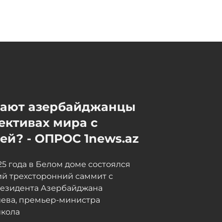
Новые здания и
капитальный ремонт: какие
школы и детсады Баку
обновляют к сентябрю -
ФОТО
Сегодня, 13:14
мают азербайджанцы
ективах мира с
й? - ОПРОС 1news.az
025 года в Белом доме состоялся
й трехсторонний саммит с
резидента Азербайджана
иева, премьер-министра
кола