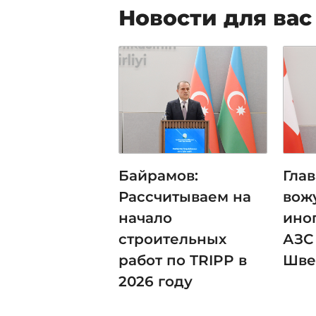
Новости для вас
Байрамов:
Гла
Рассчитываем на
вож
начало
ино
строительных
АЗС
работ по TRIPP в
Шве
2026 году