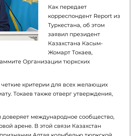
Как передает
корреспондент Report из
Туркестана, об этом
заявил президент
Казахстана Касым-
Жомарт Токаев,
саммите Организации тюркских
ь четкие критерии для всех желающих
ату. Токаев также отверг утверждения,
и доверяет международное сообщество,
овой арене. В этой связи Казахстан
 признании Алтая колыбелью тюркской