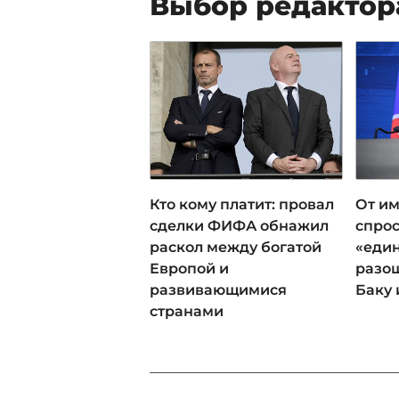
Выбор редактор
Кто кому платит: провал
От им
сделки ФИФА обнажил
спрос
раскол между богатой
«еди
Европой и
разош
развивающимися
Баку 
странами