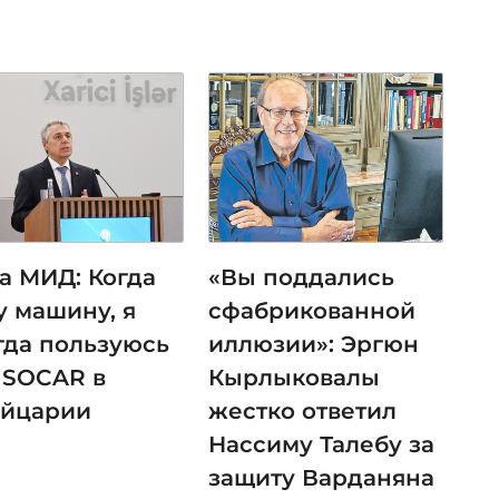
ва МИД: Когда
«Вы поддались
у машину, я
сфабрикованной
гда пользуюсь
иллюзии»: Эргюн
 SOCAR в
Кырлыковалы
йцарии
жестко ответил
Нассиму Талебу за
защиту Варданяна