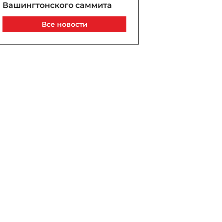
Вашингтонского саммита
Сегодня, 10:52
Все новости
На двух НПЗ в России
вспыхнули пожары после
атаки украинских
беспилотников
Сегодня, 10:35
В Сумгайыте сгорела
автомастерская
Сегодня, 10:15
Пашинян: Армения до 8
августа прошлого года
находилась в тупике
Сегодня, 09:57