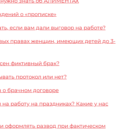
о нужно знать об АЛИМЕНТАХ
дений о «прописке»
ь, если вам дали выговор на работе?
ых правах женщин, имеющих детей до 3-
сен фиктивный брак?
вать протокол или нет?
 о брачном договоре
на работу на праздниках? Какие у нас
и оформлять развод при фактическом