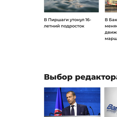
В Пиршаги утонул 16-
В Ба
летний подросток
меня
движ
марш
Выбор редактор