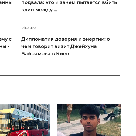
раины
подвала: кто и зачем пытается вбить
клин между ...
Мнение
чу с
Дипломатия доверия и энергии: о
ны -
чем говорит визит Джейхуна
Байрамова в Киев