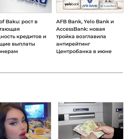
of Baku: рост в
AFB Bank, Yelo Bank и
 тающая
AccessBank: новая
ность кредитов и
тройка возглавила
ущие выплаты
антирейтинг
онерам
Центробанка в июне