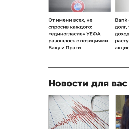
От имени всех, не
Bank 
спросив каждого:
долг,
«единогласие» УЕФА
доход
разошлось с позициями
раст
Баку и Праги
акци
Новости для вас