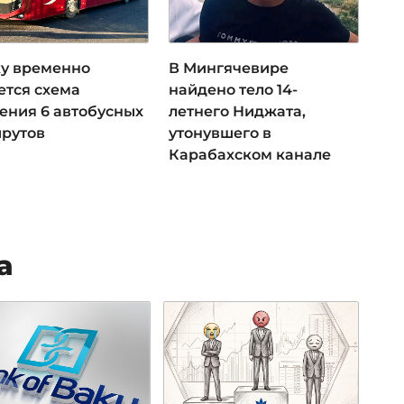
ку временно
В Мингячевире
ется схема
найдено тело 14-
ения 6 автобусных
летнего Ниджата,
рутов
утонувшего в
Карабахском канале
а