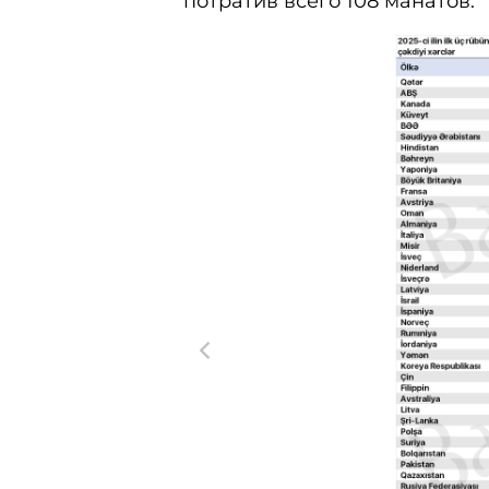
потратив всего 108 манатов.