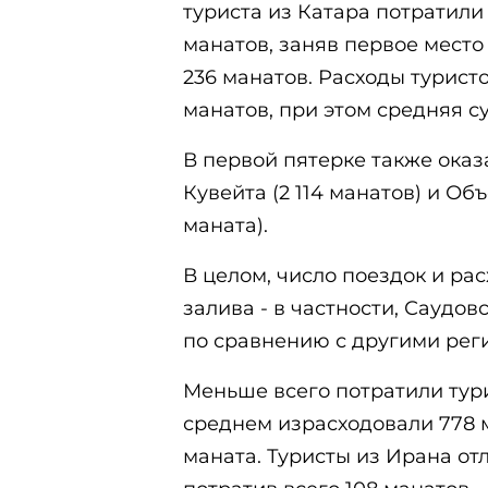
туриста из Катара потратили
манатов, заняв первое место
236 манатов. Расходы турист
манатов, при этом средняя су
В первой пятерке также оказа
Кувейта (2 114 манатов) и О
маната).
В целом, число поездок и ра
залива - в частности, Саудо
по сравнению с другими рег
Меньше всего потратили тури
среднем израсходовали 778 ма
маната. Туристы из Ирана о