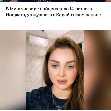
В Мингячевире найдено тело 14-летнего
Ниджата, утонувшего в Карабахском канале