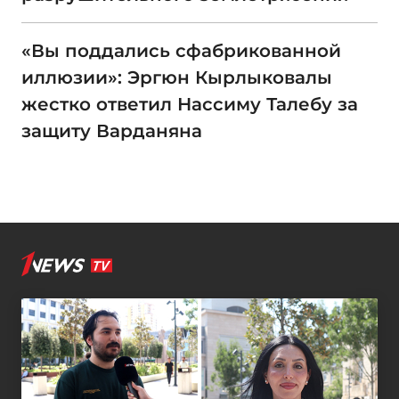
«Вы поддались сфабрикованной
иллюзии»: Эргюн Кырлыковалы
жестко ответил Нассиму Талебу за
защиту Варданяна