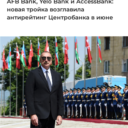
AFB Bank, Yelo Bank и AccessBank:
новая тройка возглавила
антирейтинг Центробанка в июне