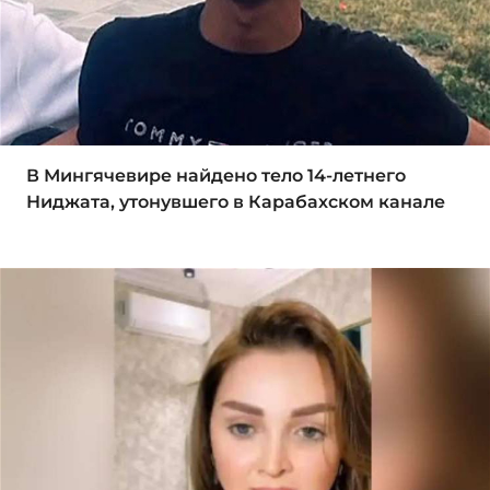
В Мингячевире найдено тело 14-летнего
Ниджата, утонувшего в Карабахском канале