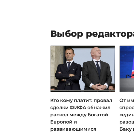
Выбор редактор
Кто кому платит: провал
От им
сделки ФИФА обнажил
спрос
раскол между богатой
«еди
Европой и
разош
развивающимися
Баку 