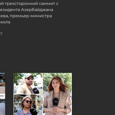
й трехсторонний саммит с
резидента Азербайджана
иева, премьер-министра
кола
37