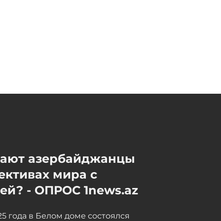
Скончался
азербайджанский студент,
пострадавший при атаке
дрона в Украине
07 / 08 / 2026, 19:15
Стартует производство
сиквела байопика о Майкле
Джексоне
07 / 08 / 2026, 19:00
мают азербайджанцы
ективах мира с
й? - ОПРОС 1news.az
025 года в Белом доме состоялся