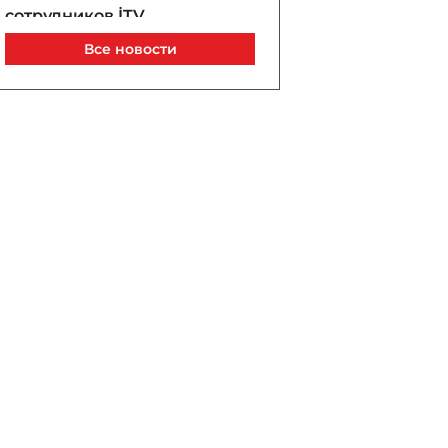
сотрудников İTV,
снимавших свадьбу
Все новости
несовершеннолетней —
ВИДЕО
07 / 08 / 2026, 22:42
Мирзиёев и Трамп
обсудили перспективы
укрепления двусторонних
отношений
07 / 08 / 2026, 22:17
Сенат США одобрил
законопроект об
ужесточении санкций
против России и Ирана
07 / 08 / 2026, 22:00