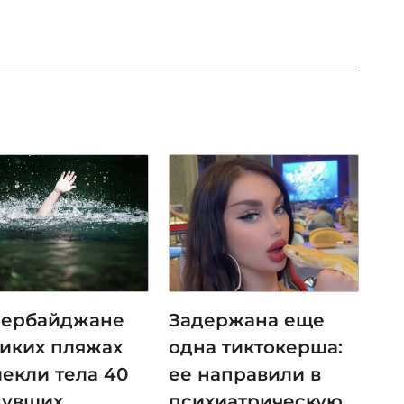
зербайджане
Задержана еще
диких пляжах
одна тиктокерша:
лекли тела 40
ее направили в
нувших
психиатрическую