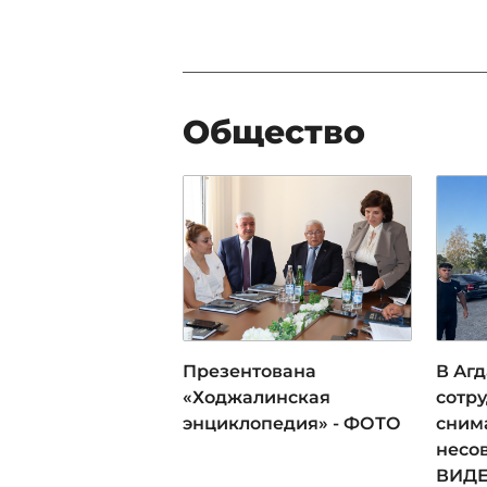
Общество
Презентована
В Аг
«Ходжалинская
сотру
энциклопедия» - ФОТО
сним
несо
ВИД