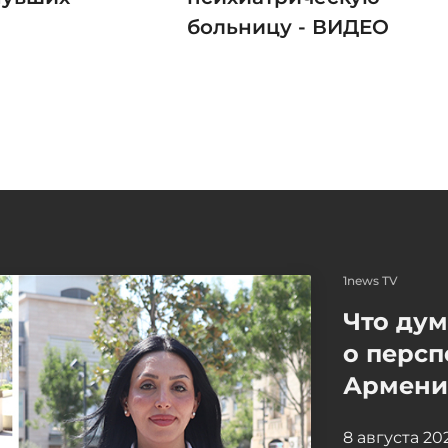
больницу - ВИДЕО
1news TV
Что ду
о персп
Армение
8 августа 2