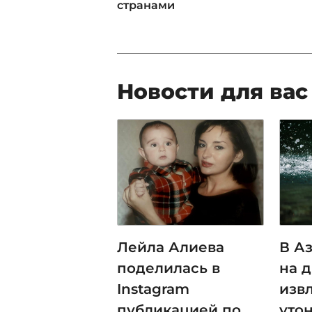
странами
Новости для вас
Лейла Алиева
В А
поделилась в
на 
Instagram
изв
публикацией по
уто