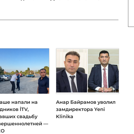
даше напали на
Анар Байрамов уволил
дников İTV,
замдиректора Yeni
авших свадьбу
Klinika
вершеннолетней —
ЕО