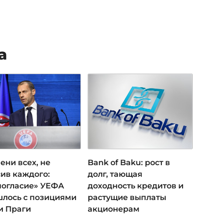
а
ени всех, не
Bank of Baku: рост в
ив каждого:
долг, тающая
ногласие» УЕФА
доходность кредитов и
лось с позициями
растущие выплаты
и Праги
акционерам