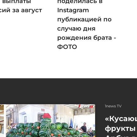
а выплаты
поделилась в
ий за август
Instagram
публикацией по
случаю дня
рождения брата -
ФОТО
1news TV
«Кусаю
фрукты 