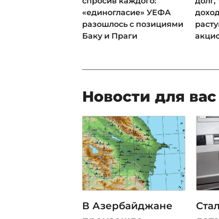
спросив каждого:
долг,
«единогласие» УЕФА
доход
разошлось с позициями
раст
Баку и Праги
акци
Новости для вас
В Азербайджане
Ста