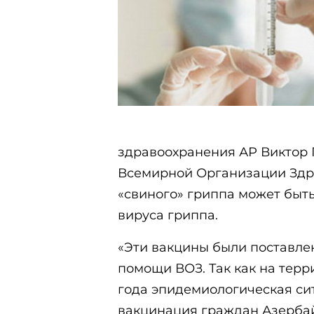
здравоохранения АР Виктор 
Всемирной Организации Здра
«свиного» гриппа может быт
вируса гриппа.
«Эти вакцины были поставле
помощи ВОЗ. Так как на терр
года эпидемиологическая сит
вакцинация граждан Азербай