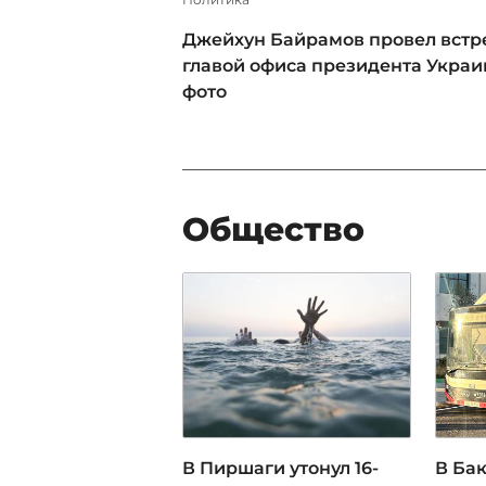
Джейхун Байрамов провел встре
главой офиса президента Украи
фото
Общество
В Пиршаги утонул 16-
В Ба