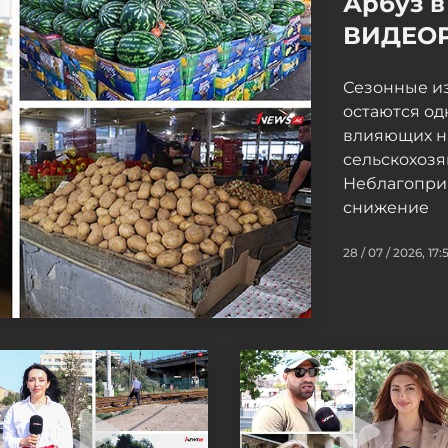
Арбуз в
ВИДЕО
Сезонные и
остаются од
влияющих н
сельскохоз
Неблагопри
снижение
28 / 07 / 2026, 17: