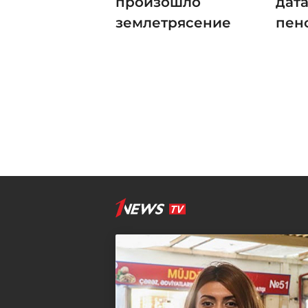
произошло
дат
землетрясение
пенс