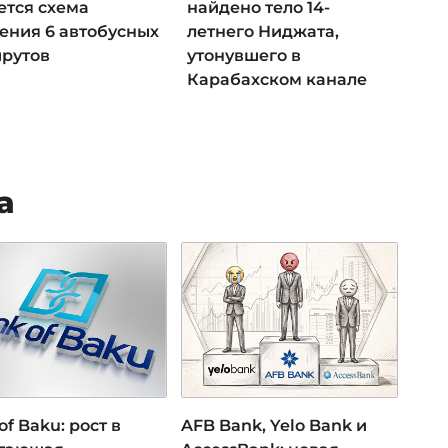
ется схема
найдено тело 14-
ения 6 автобусных
летнего Ниджата,
рутов
утонувшего в
Карабахском канале
а
of Baku: рост в
AFB Bank, Yelo Bank и