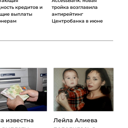
 тающая
AccessBank: новая
ность кредитов и
тройка возглавила
ущие выплаты
антирейтинг
онерам
Центробанка в июне
ла известна
Лейла Алиева