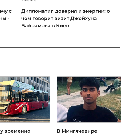
чу с
Дипломатия доверия и энергии: о
ны -
чем говорит визит Джейхуна
Байрамова в Киев
ку временно
В Мингячевире