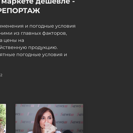
 маркете дешевле -
дальнобойщики в Грузии
РЕПОРТАЖ
неделями не могут пройти
таможню, в МИД направлен
запрос - ФОТО -
зменения и погодные условия
ОБНОВЛЕНО
ними из главных факторов,
06 / 08 / 2026, 18:15
а цены на
яйственную продукцию.
ятные погодные условия и
52