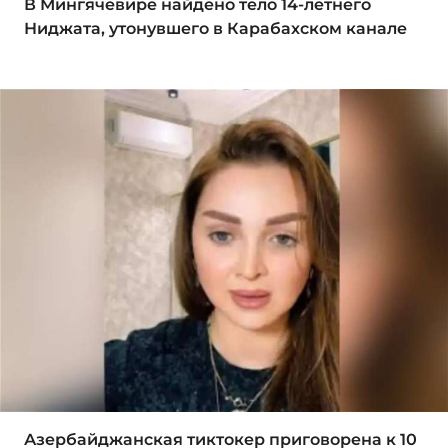
В Мингячевире найдено тело 14-летнего
Ниджата, утонувшего в Карабахском канале
Азербайджанская тиктокер приговорена к 10