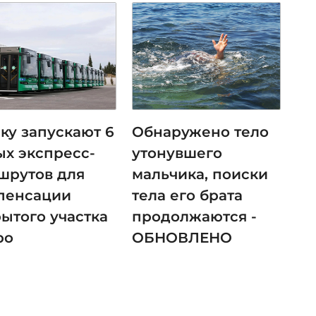
ку запускают 6
Обнаружено тело
ых экспресс-
утонувшего
шрутов для
мальчика, поиски
пенсации
тела его брата
рытого участка
продолжаются -
ро
ОБНОВЛЕНО