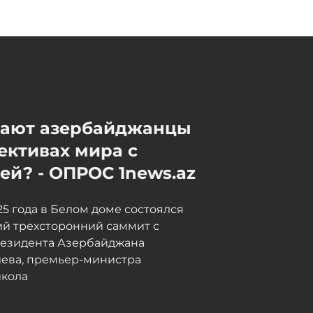
Еще одна женщина умерла
после эстетической
операции - ОБНОВЛЕНО
Сегодня, 17:07
В некоторых районах
мают азербайджанцы
Азербайджана усилится
ективах мира с
ветер - ПРЕДУПРЕЖДЕНИЕ
й? - ОПРОС 1news.az
Сегодня, 16:45
025 года в Белом доме состоялся
й трехсторонний саммит с
резидента Азербайджана
иева, премьер-министра
кола