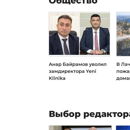
Общество
Анар Байрамов уволил
В Ла
замдиректора Yeni
пожа
Klinika
дома
Выбор редактор