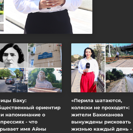
ицы Баку:
«Перила шатаются,
бщественный ориентир
коляски не проходят»:
ли напоминание о
жители Бакиханова
прессиях - что
вынуждены рисковать
крывает имя Айны
жизнью каждый день -