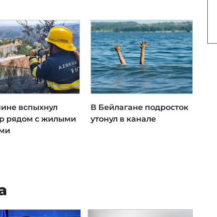
чине вспыхнул
В Бейлагане подросток
р рядом с жилыми
утонул в канале
ми
а