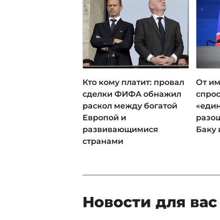
Кто кому платит: провал
От им
сделки ФИФА обнажил
спрос
раскол между богатой
«еди
Европой и
разош
развивающимися
Баку 
странами
Новости для вас