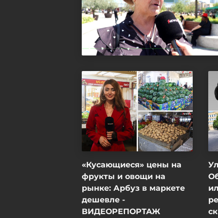
«Кусающиеся» цены на
Ул
фрукты и овощи на
О
рынке: Арбуз в маркете
и
дешевле -
ре
ВИДЕОРЕПОРТАЖ
с