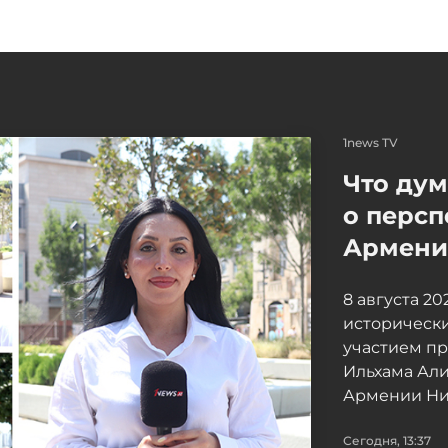
1news TV
Что ду
о персп
Армение
8 августа 2
исторически
участием п
Ильхама Ал
Армении Ни
Сегодня, 13:37