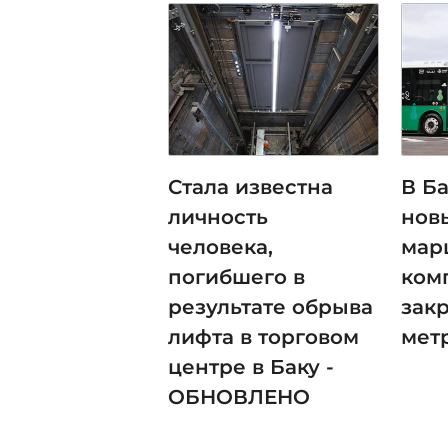
Стала известна
В Ба
личность
нов
человека,
мар
погибшего в
ком
результате обрыва
зак
лифта в торговом
мет
центре в Баку -
ОБНОВЛЕНО