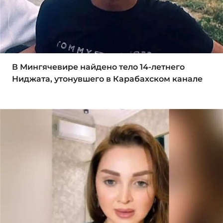
В Мингячевире найдено тело 14-летнего
Ниджата, утонувшего в Карабахском канале