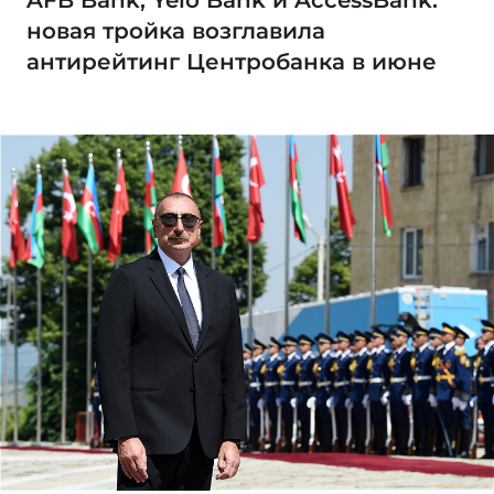
AFB Bank, Yelo Bank и AccessBank:
новая тройка возглавила
антирейтинг Центробанка в июне