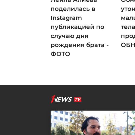
поделилась в
уто
Instagram
мал
публикацией по
тела
случаю дня
про
рождения брата -
ОБ
ФОТО