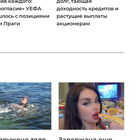
ив каждого:
долг, тающая
ногласие» УЕФА
доходность кредитов и
лось с позициями
растущие выплаты
и Праги
акционерам
аружено тело
Задержана еще