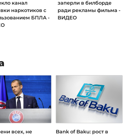
екло канал
заперли в билборде
авки наркотиков с
ради рекламы фильма -
льзованием БПЛА -
ВИДЕО
ЕО
а
ени всех, не
Bank of Baku: рост в