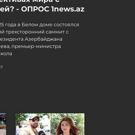
баллистической ракеты
й? - ОПРОС 1news.az
может состояться осенью
08 / 08 / 2026, 23:19
025 года в Белом доме состоялся
й трехсторонний саммит с
резидента Азербайджана
иева, премьер-министра
кола
37