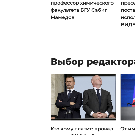
профессор химического
прес
факультета БГУ Сабит
пост
Мамедов
испо
ВИД
Выбор редактор
Кто кому платит: провал
От им