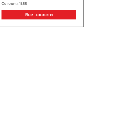
Сегодня, 11:55
Все новости
Ушел из жизни профессор
химического факультета
БГУ Сабит Мамедов
Сегодня, 11:38
Нигяр Арпадараи:
Азербайджан меньше
говорит и больше
действует, продвигая
мирный процесс
Сегодня, 11:25
Ракетный удар по Одессе 9
августа: повреждены
жилые дома, есть
пострадавшие