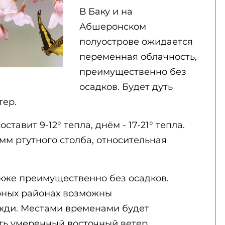
В Баку и на
Абшеронском
полуострове ожидается
переменная облачность,
преимущественно без
осадков. Будет дуть
тер.
тавит 9-12° тепла, днём - 17-21° тепла.
мм ртутного столба, относительная
кже преимущественно без осадков.
рных районах возможны
жди. Местами временами будет
ть умеренный восточный ветер.