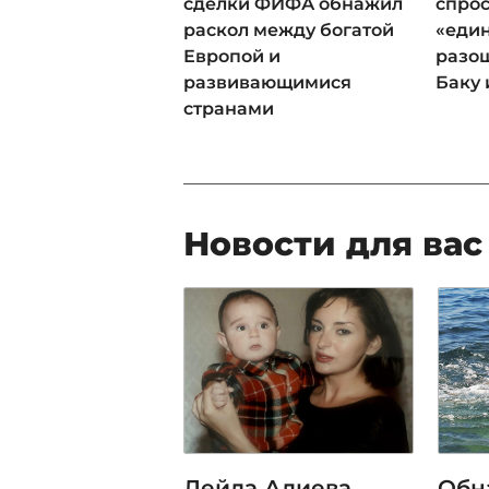
сделки ФИФА обнажил
спрос
раскол между богатой
«еди
Европой и
разош
развивающимися
Баку 
странами
Новости для вас
Лейла Алиева
Обн