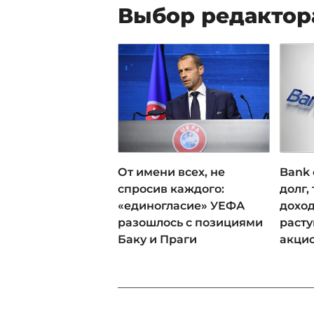
Выбор редактор
От имени всех, не
Bank 
спросив каждого:
долг,
«единогласие» УЕФА
доход
разошлось с позициями
раст
Баку и Праги
акци