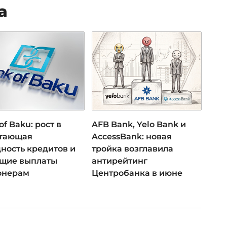
а
of Baku: рост в
AFB Bank, Yelo Bank и
 тающая
AccessBank: новая
ность кредитов и
тройка возглавила
ущие выплаты
антирейтинг
онерам
Центробанка в июне