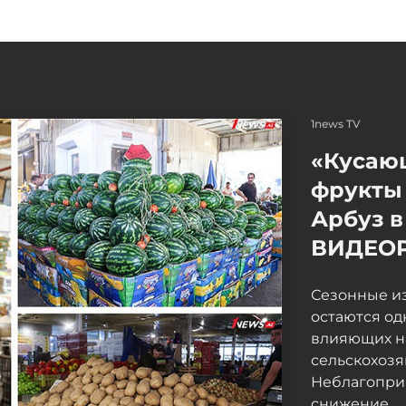
1news TV
«Кусаю
фрукты 
Арбуз в
ВИДЕО
Сезонные и
остаются од
влияющих н
сельскохоз
Неблагопри
снижение