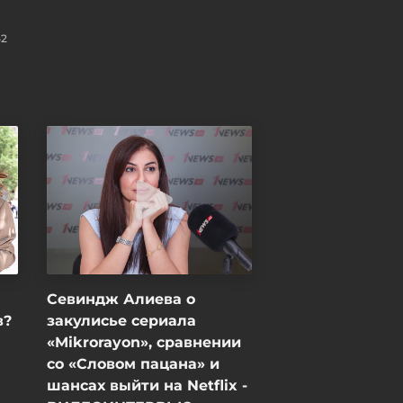
05 / 08 / 2026, 17:55
52
Севиндж Алиева о
в?
закулисье сериала
«Mikrorayon», сравнении
со «Словом пацана» и
шансах выйти на Netflix -