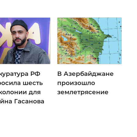
куратура РФ
В Азербайджане
росила шесть
произошло
 колонии для
землетрясение
ейна Гасанова