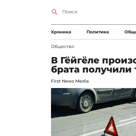
Xроника
Политика
Общ
Общество
В Гёйгёле произ
брата получили
First News Media