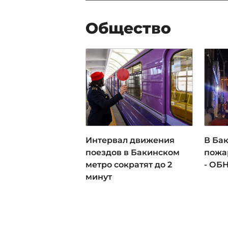
Общество
Интервал движения
В Ба
поездов в Бакинском
пожа
метро сократят до 2
- ОБ
минут