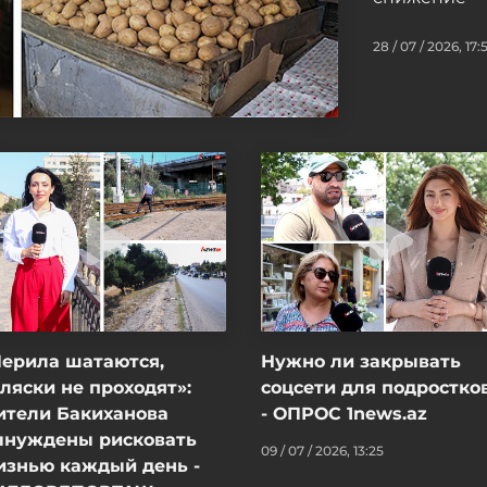
28 / 07 / 2026, 17:
Перила шатаются,
Нужно ли закрывать
ляски не проходят»:
соцсети для подростко
ители Бакиханова
- ОПРОС 1news.az
ынуждены рисковать
09 / 07 / 2026, 13:25
изнью каждый день -