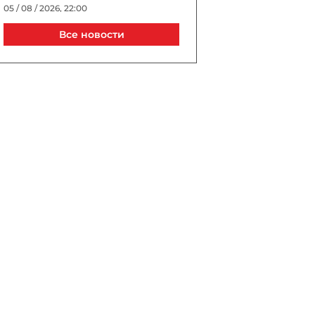
05 / 08 / 2026, 22:00
Все новости
Джиджи Хадид и Брэдли
Купер тайно поженились в
Нью-Йорке?
05 / 08 / 2026, 21:40
Выборы президента УЕФА
пройдут в Астане в 2027
году
05 / 08 / 2026, 21:20
Трагедия в известном ТЦ
Баку: сотрудник погиб, упав
в шахту лифта
05 / 08 / 2026, 20:40
В Турции спустя 10 лет