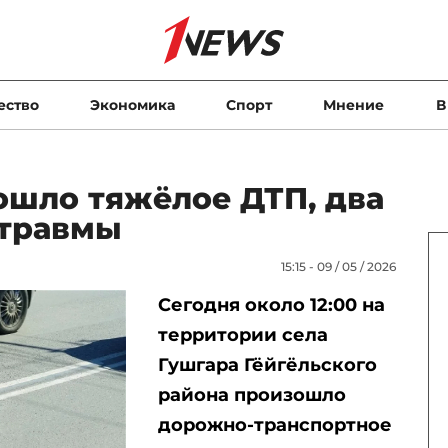
ество
Экономика
Спорт
Мнение
В
ошло тяжёлое ДТП, два
 травмы
15:15 - 09 / 05 / 2026
Сегодня около 12:00 на
территории села
Гушгара Гёйгёльского
района произошло
дорожно-транспортное