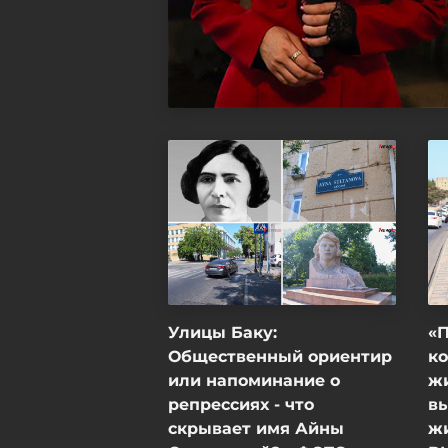
Улицы Баку:
«
Общественный ориентир
ко
или напоминание о
ж
репрессиях - что
в
скрывает имя Айны
ж