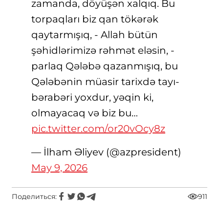
zamanda, döyüşən xalqıq. Bu
torpaqları biz qan tökərək
qaytarmışıq, - Allah bütün
şəhidlərimizə rəhmət eləsin, -
parlaq Qələbə qazanmışıq, bu
Qələbənin müasir tarixdə tayı-
bərabəri yoxdur, yəqin ki,
olmayacaq və biz bu…
pic.twitter.com/or20vOcy8z
— İlham Əliyev (@azpresident)
May 9, 2026
Поделиться:
911