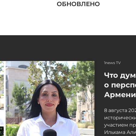
ОБНОВЛЕНО
1news TV
Что ду
о персп
Армение
8 августа 2
исторически
участием п
Ильхама Ал