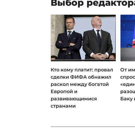
Выбор редактор
Кто кому платит: провал
От им
сделки ФИФА обнажил
спрос
раскол между богатой
«еди
Европой и
разош
развивающимися
Баку 
странами