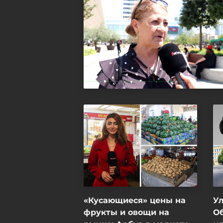
«Кусающиеся» цены на
Ул
фрукты и овощи на
О