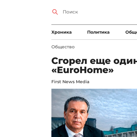
Xроника
Политика
Общ
Общество
Сгорел еще оди
«EuroHome»
First News Media