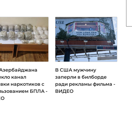
Азербайджана
В США мужчину
екло канал
заперли в билборде
авки наркотиков с
ради рекламы фильма -
льзованием БПЛА -
ВИДЕО
ЕО