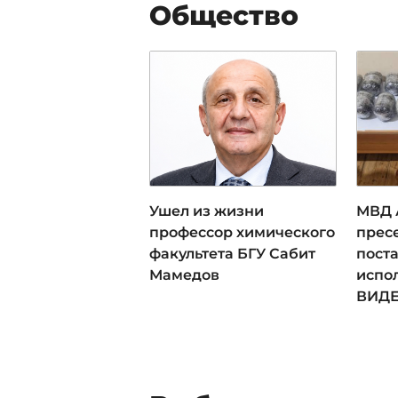
Общество
Ушел из жизни
МВД 
профессор химического
прес
факультета БГУ Сабит
пост
Мамедов
испо
ВИД