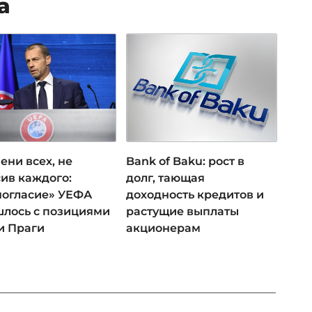
а
ени всех, не
Bank of Baku: рост в
ив каждого:
долг, тающая
ногласие» УЕФА
доходность кредитов и
лось с позициями
растущие выплаты
и Праги
акционерам