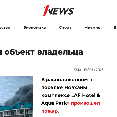
ество
Экономика
Спорт
Мнение
В
н объект владельца
23:10 - 19 / 05 / 2026
В расположенном в
поселке Новханы
комплексе «AF Hotel &
Aqua Park»
произошел
пожар
.