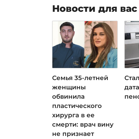
Новости для вас
Семья 35-летней
Ста
женщины
дат
обвинила
пенс
пластического
хирурга в ее
смерти: врач вину
не признает