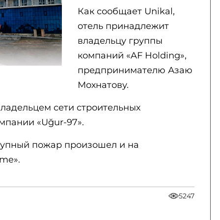
Как сообщает Unikal,
отель принадлежит
владельцу группы
компаний «AF Holding»,
предпринимателю Азаю
Мохнатову.
владельцем сети строительных
мпании «Uğur-97».
крупный пожар произошел и на
me».
5247