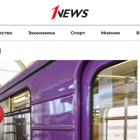
ество
Экономика
Спорт
Мнение
В
и