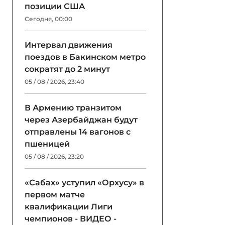
позиции США
Сегодня, 00:00
Интервал движения
поездов в Бакинском метро
сократят до 2 минут
05 / 08 / 2026, 23:40
В Армению транзитом
через Азербайджан будут
отправлены 14 вагонов с
пшеницей
кономика
05 / 08 / 2026, 23:20
Казахстан и Азербайджан заверши
оптоволоконного кабеля по дну Ка
«Сабах» уступил «Орхусу» в
первом матче
квалификации Лиги
Работы по прокладке оптоволоконного кабеля от Азерба
чемпионов - ВИДЕО -
Каспийского моря, о старте которых было объявлено пять 