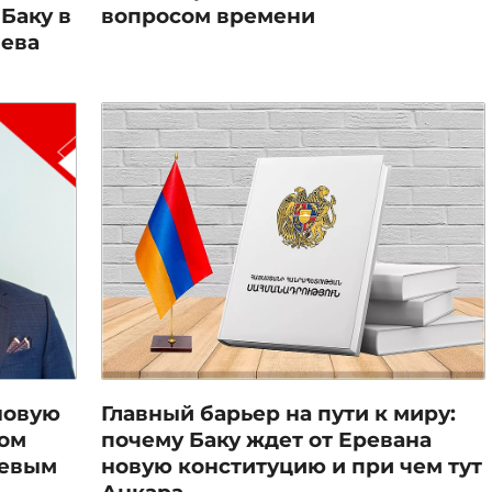
Баку в
вопросом времени
иева
новую
Главный барьер на пути к миру:
лом
почему Баку ждет от Еревана
аевым
новую конституцию и при чем тут