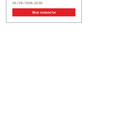
05 / 08 / 2026, 22:00
Все новости
Джиджи Хадид и Брэдли
Купер тайно поженились в
Нью-Йорке?
05 / 08 / 2026, 21:40
Выборы президента УЕФА
пройдут в Астане в 2027
году
05 / 08 / 2026, 21:20
Трагедия в известном ТЦ
Баку: сотрудник погиб, упав
в шахту лифта
05 / 08 / 2026, 20:40
В Турции спустя 10 лет