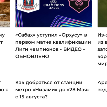
му
«Сабах» уступил «Орхусу» в
Из-
т
первом матче квалификации
из 
Лиги чемпионов - ВИДЕО -
зат
ОБНОВЛЕНО
кор
мир
т
Как добраться от станции
Аре
ю с
метро «Низами» до «28 Мая»
вед
с 15 августа?