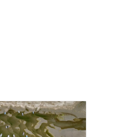
медали в Батуми
05 / 08 / 2026, 19:30
ООН прогнозирует
нехватку еду для 50 млн
человек в мире из-за Эль-
Ниньо
05 / 08 / 2026, 19:15
Семья 35-летней женщины
обвинила пластического
хирурга в ее смерти: врач
вину не признает
05 / 08 / 2026, 19:00
Госагентство автодорог:
ремонтируются улицы и
проспекты всех