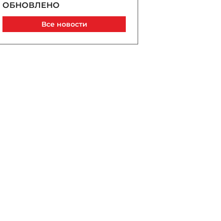
ОБНОВЛЕНО
Сегодня, 15:22
Все новости
Саудовская Аравия, Турция
и Пакистан сочтут
нападение на одну из стран
атакой на всех
Сегодня, 15:15
Возвращение к истокам и
международному праву:
почему Науру становится
Наоэро
Сегодня, 15:02
Забил тетю брусом:
подробности убийства в
Товузе - ОБНОВЛЕНО