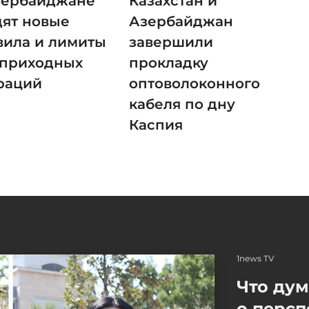
зербайджане
Казахстан и
дят новые
Азербайджан
вила и лимиты
завершили
 приходных
прокладку
раций
оптоволоконного
кабеля по дну
Каспия
1news TV
Что ду
о персп