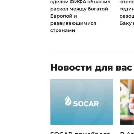
сделки ФИФА обнажил
спрос
раскол между богатой
«еди
Европой и
разош
развивающимися
Баку 
странами
Новости для вас