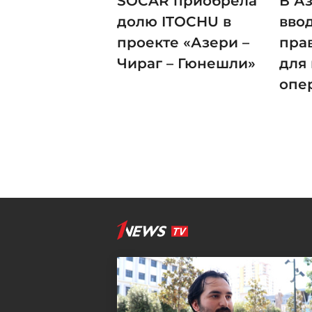
SOCAR приобрела
В А
долю ITOCHU в
вво
проекте «Азери –
пра
Чираг – Гюнешли»
для
опе