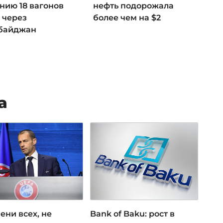
нию 18 вагонов
нефть подорожала
 через
более чем на $2
байджан
а
ени всех, не
Bank of Baku: рост в