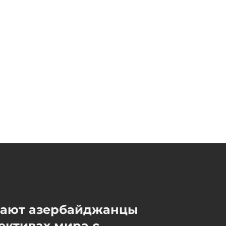
Сегодня, 13:33
Сын Зейнала Нагдалиева
сменил сына Абеля
Магеррамова на должности
посла в Эстонии
Сегодня, 13:29
мают азербайджанцы
ективах мира с