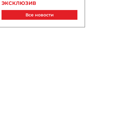
ЭКСКЛЮЗИВ
Сегодня, 19:35
Все новости
Ильхам Алиев и Дональд
Трамп обсудили итоги
Вашингтонского саммита и
проект TRIPP
Сегодня, 19:23
Магдалена Гроно: Лидеры
Азербайджана и Армении
открыли путь к прочному и
необратимому миру
Сегодня, 18:58
Марко Рубио назвал
Дональда Трампа
«президентом мира» в