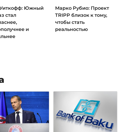
 Уиткофф: Южный
Марко Рубио: Проект
з стал
TRIPP близок к тому,
паснее,
чтобы стать
ополучнее и
реальностью
ильнее
а