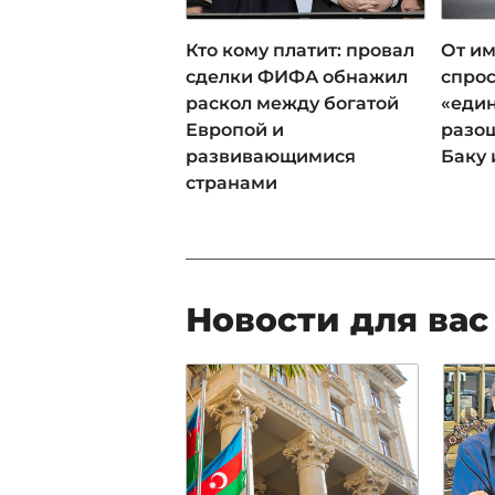
Кто кому платит: провал
От им
сделки ФИФА обнажил
спрос
раскол между богатой
«еди
Европой и
разош
развивающимися
Баку 
странами
Новости для вас