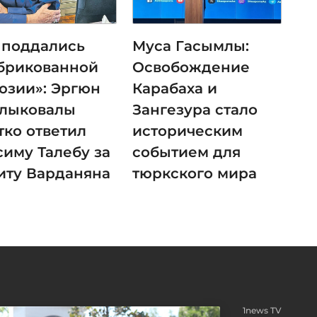
 поддались
Муса Гасымлы:
брикованной
Освобождение
юзии»: Эргюн
Карабаха и
лыковалы
Зангезура стало
тко ответил
историческим
симу Талебу за
событием для
иту Варданяна
тюркского мира
1news TV