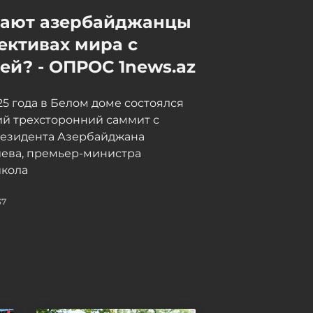
Аббас Арагчи: Иран и Оман
мают азербайджанцы
близки к соглашению по
ективах мира с
новому маршруту
судоходства в Ормузском
й? - ОПРОС 1news.az
проливе
Сегодня, 16:09
025 года в Белом доме состоялся
й трехсторонний саммит с
резидента Азербайджана
иева, премьер-министра
кола
37