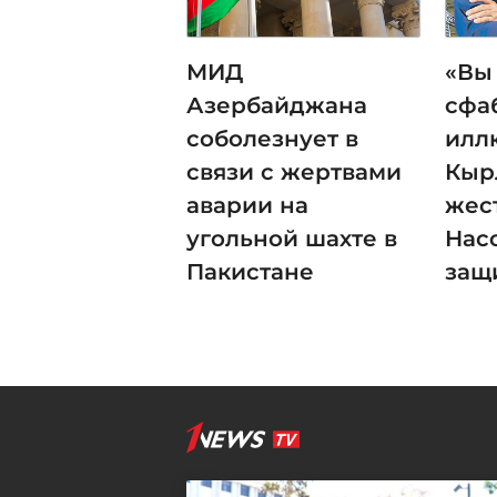
МИД
«Вы
Азербайджана
сфа
соболезнует в
илл
связи с жертвами
Кыр
аварии на
жес
угольной шахте в
Нас
Пакистане
защ