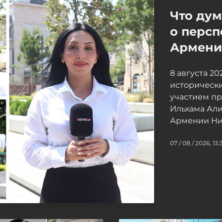
Что ду
о персп
Армение
8 августа 2
исторически
участием п
Ильхама Ал
Армении Ни
07 / 08 / 2026, 13: