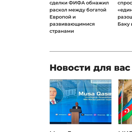
сделки ФИФА обнажил
спрос
раскол между богатой
«еди
Европой и
разош
развивающимися
Баку 
странами
Новости для вас