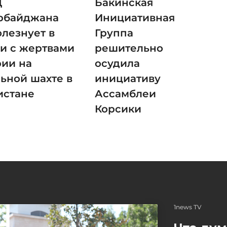
Д
Бакинская
рбайджана
Инициативная
олезнует в
Группа
зи с жертвами
решительно
рии на
осудила
льной шахте в
инициативу
истане
Ассамблеи
Корсики
1news TV