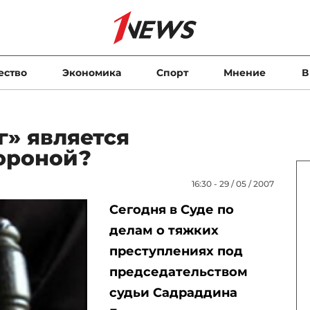
ество
Экономика
Спорт
Мнение
В
г» является
ороной?
16:30 - 29 / 05 / 2007
Сегодня в Суде по
делам о тяжких
преступлениях под
председательством
судьи Садраддина