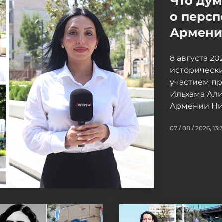
Что ду
о персп
Армение
8 августа 2
исторически
участием п
Ильхама Ал
Армении Ни
07 / 08 / 2026, 13: