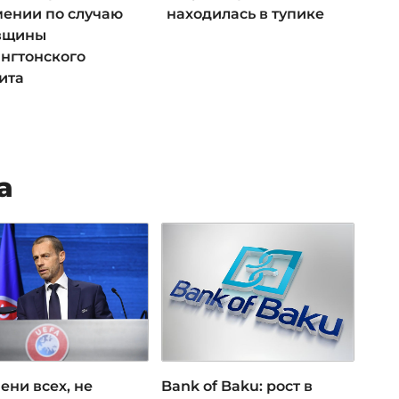
мении по случаю
находилась в тупике
вщины
нгтонского
ита
а
ени всех, не
Bank of Baku: рост в