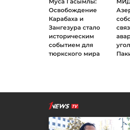
Муса Гасымлы:
МИ
Освобождение
Азе
Карабаха и
соб
Зангезура стало
свя
историческим
ава
событием для
уго
тюркского мира
Пак