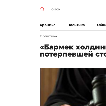
Xроника
Политика
Общ
Политика
«Бармек холдин
потерпевшей ст