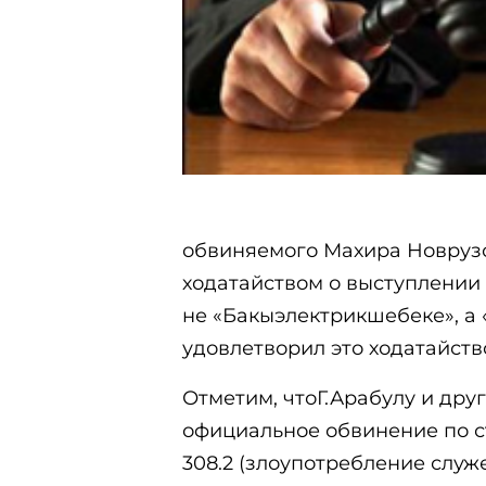
обвиняемого Махира Новруз
ходатайством о выступлении 
не «Бакыэлектрикшебеке», а 
удовлетворил это ходатайств
Отметим, чтоГ.Арабулу и др
официальное обвинение по ста
308.2 (злоупотребление слу