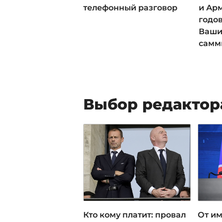
телефонный разговор
и Ар
годо
Ваши
самм
Выбор редактор
Кто кому платит: провал
От им