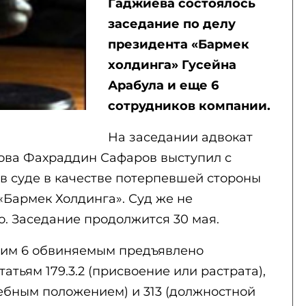
Гаджиева состоялось
заседание по делу
президента «Бармек
холдинга» Гусейна
Арабула и еще 6
сотрудников компании.
На заседании адвокат
ова Фахраддин Сафаров выступил с
в суде в качестве потерпевшей стороны
«Бармек Холдинга». Суд же не
о. Заседание продолжится 30 мая.
угим 6 обвиняемым предъявлено
тьям 179.3.2 (присвоение или растрата),
жебным положением) и 313 (должностной