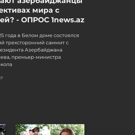
мают азербайджанцы
августа прошлого года
ективах мира с
находилась в тупике
й? - ОПРОС 1news.az
Сегодня, 09:57
025 года в Белом доме состоялся
й трехсторонний саммит с
резидента Азербайджана
иева, премьер-министра
кола
37