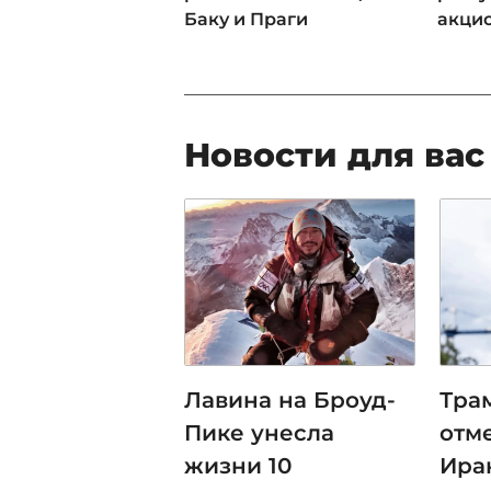
Баку и Праги
акци
Новости для вас
Лавина на Броуд-
Тра
Пике унесла
отм
жизни 10
Ира