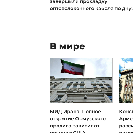
завершили прокладку
оптоволоконного кабеля по дну .
В мире
МИД Ирана: Полное
Конс
открытие Ормузского
Арме
пролива зависит от
расс
позиции США
рамо