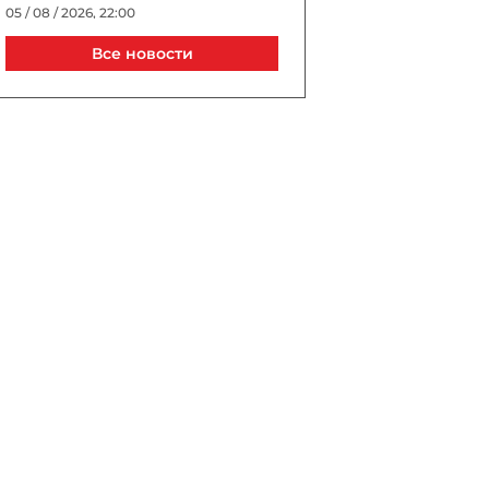
05 / 08 / 2026, 22:00
Все новости
Джиджи Хадид и Брэдли
Купер тайно поженились в
Нью-Йорке?
05 / 08 / 2026, 21:40
Выборы президента УЕФА
пройдут в Астане в 2027
году
05 / 08 / 2026, 21:20
Трагедия в известном ТЦ
Баку: сотрудник погиб, упав
в шахту лифта
05 / 08 / 2026, 20:40
В Турции спустя 10 лет