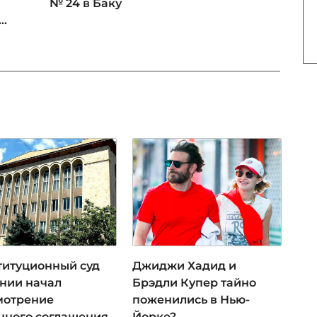
№ 24 в Баку
..
титуционный суд
Джиджи Хадид и
нии начал
Брэдли Купер тайно
мотрение
поженились в Нью-
чного соглашения
Йорке?