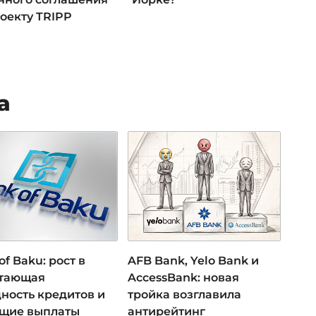
оекту TRIPP
а
of Baku: рост в
AFB Bank, Yelo Bank и
 тающая
AccessBank: новая
ность кредитов и
тройка возглавила
ущие выплаты
антирейтинг