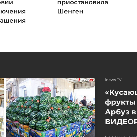
овии
приостановила
лючения
Шенген
лашения
1news TV
«Кусаю
фрукты 
Арбуз в
ВИДЕО