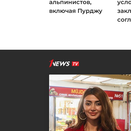
альпинистов,
усл
включая Пурджу
зак
сог