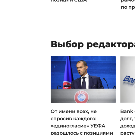
по пр
Выбор редактор
От имени всех, не
Bank 
спросив каждого:
долг,
«единогласие» УЕФА
доход
разошлось с позициями
раст