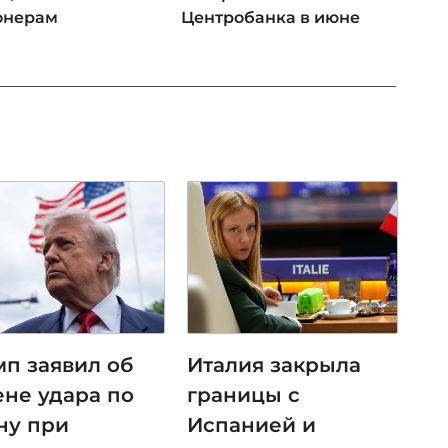
онерам
Центробанка в июне
мп заявил об
Италия закрыла
ене удара по
границы с
ну при
Испанией и