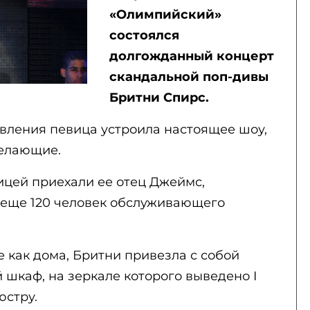
«Олимпийский»
состоялся
долгожданный концерт
скандальной поп-дивы
Бритни Спирс.
авления певица устроила настоящее шоу,
желающие.
вицей приехали ее отец Джеймс,
 еще 120 человек обслуживающего
е как дома, Бритни привезла с собой
шкаф, на зеркале которого выведено I
юстру.