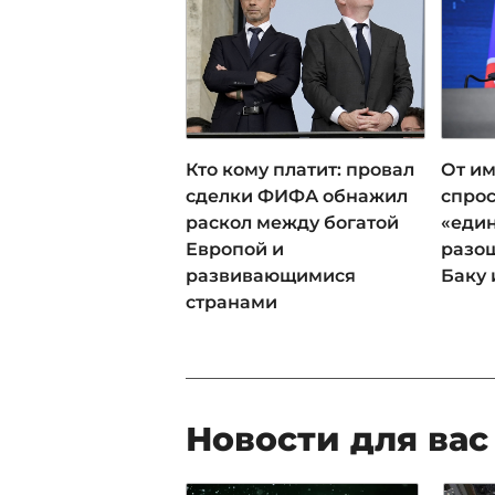
Кто кому платит: провал
От им
сделки ФИФА обнажил
спрос
раскол между богатой
«еди
Европой и
разош
развивающимися
Баку 
странами
Новости для вас