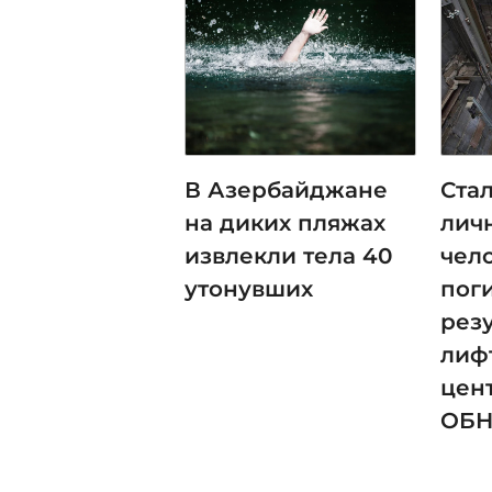
В Азербайджане
Ста
на диких пляжах
лич
извлекли тела 40
чело
утонувших
пог
рез
лиф
цент
ОБ