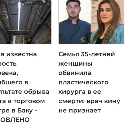
ла известна
Семья 35-летней
ность
женщины
века,
обвинила
ибшего в
пластического
ультате обрыва
хирурга в ее
та в торговом
смерти: врач вину
ре в Баку -
не признает
НОВЛЕНО