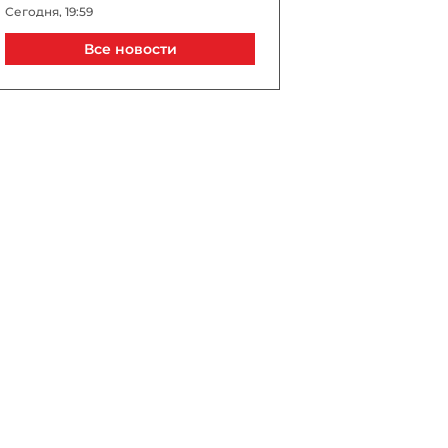
Сегодня, 19:59
Все новости
Трамп позвонил Алиеву:
разговор продолжался
более 40 минут -
ЭКСКЛЮЗИВ
Сегодня, 19:35
Ильхам Алиев и Дональд
Трамп обсудили итоги
Вашингтонского саммита и
проект TRIPP
Сегодня, 19:23
Магдалена Гроно: Лидеры
Азербайджана и Армении
открыли путь к прочному и
необратимому миру