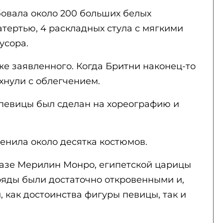
бовала около 200 больших белых
атертью, 4 раскладных стула с мягкими
усора.
зже заявленного. Когда Бритни наконец-то
охнули с облегчением.
певицы был сделан на хореографию и
енила около десятка костюмов.
разе Мерилин Монро, египетской царицы
ряды были достаточно откровенными и,
, как достоинства фигуры певицы, так и