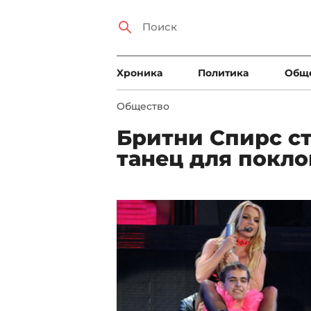
Xроника
Политика
Общ
Общество
Бритни Спирс с
танец для покл