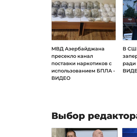
МВД Азербайджана
В СШ
пресекло канал
запе
поставки наркотиков с
ради
использованием БПЛА -
ВИД
ВИДЕО
Выбор редактор