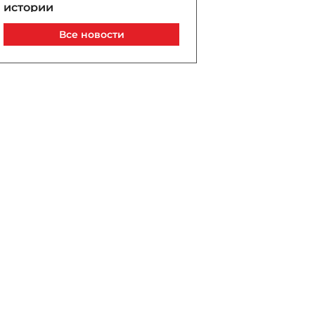
истории
06 / 08 / 2026, 23:40
Все новости
В Дамаске произошёл
взрыв, есть погибшие и
пострадавшие - ВИДЕО
06 / 08 / 2026, 23:20
«Карабах» уступил
киевскому «Динамо» в
первом матче
квалификации Лиги
конференций
06 / 08 / 2026, 23:03
Кадыров зарегистрирован
кандидатом на должность
главы Чечни