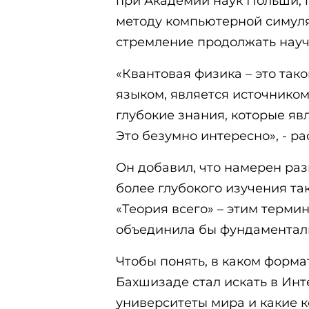
при Академии наук Польши, г
методу компьютерной симул
стремление продолжать науч
«Квантовая физика – это так
языком, является источником
глубокие знания, которые яв
Это безумно интересно», - р
Он добавил, что намерен раз
более глубокого изучения так
«Теория всего» – этим терми
объединила бы фундаментал
Чтобы понять, в каком форма
Бахшизаде стал искать в Инт
университеты мира и какие 