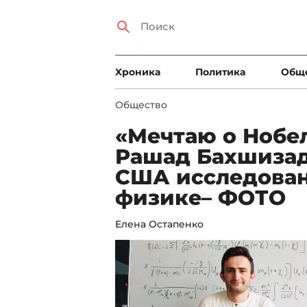
Xроника
Политика
Общ
Общество
«Мечтаю о Нобе
Рашад Бахшизад
США исследован
физике– ФОТО
Елена Остапенко