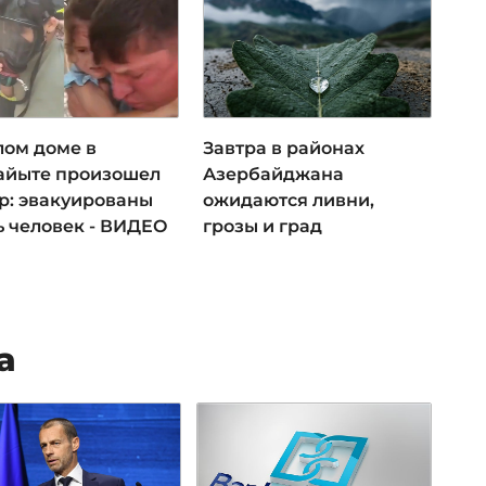
лом доме в
Завтра в районах
айыте произошел
Азербайджана
р: эвакуированы
ожидаются ливни,
ь человек - ВИДЕО
грозы и град
а