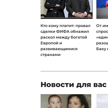
Кто кому платит: провал
От им
сделки ФИФА обнажил
спрос
раскол между богатой
«еди
Европой и
разош
развивающимися
Баку 
странами
Новости для вас