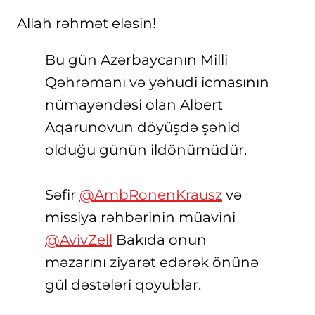
Allah rəhmət eləsin!
Bu gün Azərbaycanın Milli
Qəhrəmanı və yəhudi icmasının
nümayəndəsi olan Albert
Aqarunovun döyüşdə şəhid
olduğu günün ildönümüdür.
Səfir
@AmbRonenKrausz
və
missiya rəhbərinin müavini
@AvivZell
Bakıda onun
məzarını ziyarət edərək önünə
gül dəstələri qoyublar.