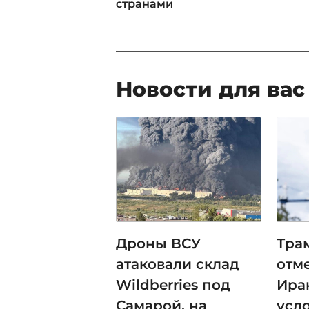
странами
Новости для вас
Дроны ВСУ
Тра
атаковали склад
отм
Wildberries под
Ира
Самарой, на
усл