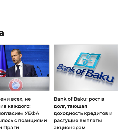
а
ени всех, не
Bank of Baku: рост в
ив каждого:
долг, тающая
ногласие» УЕФА
доходность кредитов и
лось с позициями
растущие выплаты
и Праги
акционерам