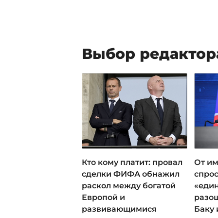
Выбор редактор
Кто кому платит: провал
От им
сделки ФИФА обнажил
спрос
раскол между богатой
«еди
Европой и
разош
развивающимися
Баку 