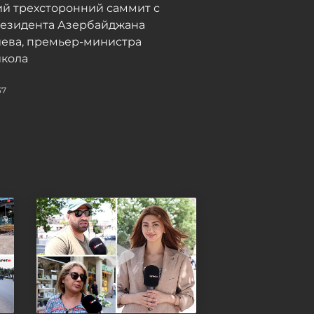
й трехсторонний саммит с
резидента Азербайджана
иева, премьер-министра
кола
37