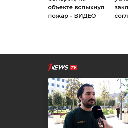
объекте вспыхнул
зак
пожар - ВИДЕО
сог