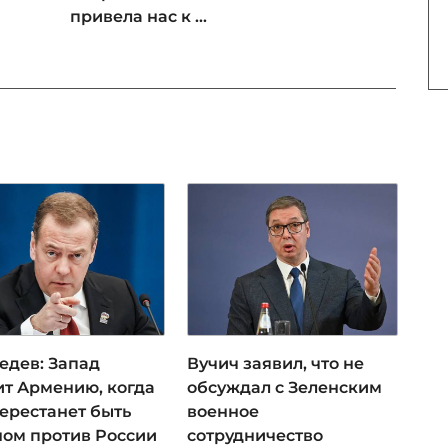
привела нас к ...
едев: Запад
Вучич заявил, что не
ит Армению, когда
обсуждал с Зеленским
перестанет быть
военное
ном против России
сотрудничество