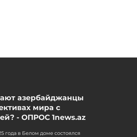
Сенат США согласовал
финансирование
правительства до декабря
Сегодня, 13:01
Эми Карлон: Баку и Ереван
за год после
Вашингтонского саммита
сделали конкретные шаги к
прочному миру
Сегодня, 12:55
мают азербайджанцы
ективах мира с
й? - ОПРОС 1news.az
025 года в Белом доме состоялся