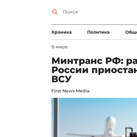
Xроника
Политика
Общ
В мире
Минтранс РФ: ра
России приостан
ВСУ
First News Media