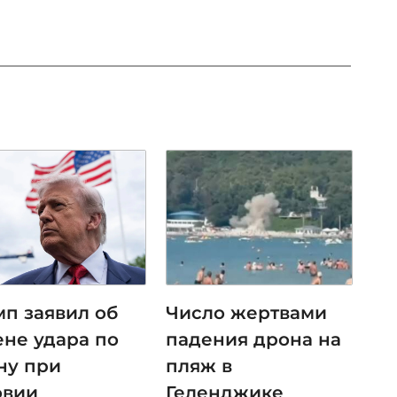
мп заявил об
Число жертвами
ене удара по
падения дрона на
ну при
пляж в
овии
Геленджике