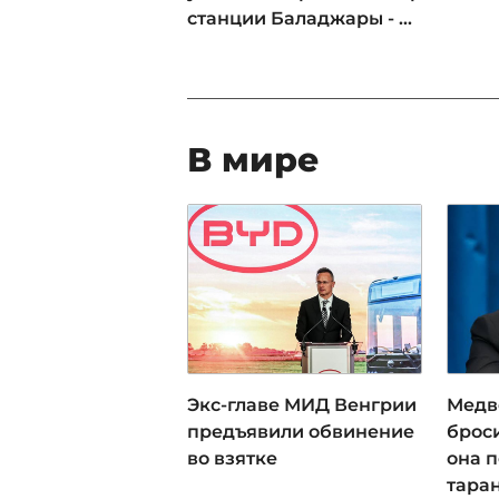
станции Баладжары - ...
В мире
Экс-главе МИД Венгрии
Медв
предъявили обвинение
брос
во взятке
она 
тара