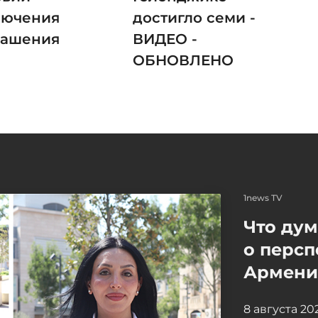
лючения
достигло семи -
лашения
ВИДЕО -
ОБНОВЛЕНО
1news TV
Что ду
о персп
Армение
8 августа 2