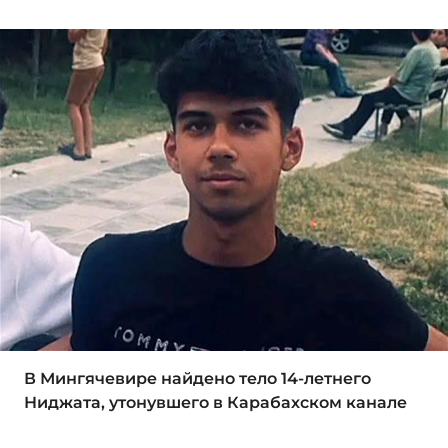
В Мингячевире найдено тело 14-летнего
Ниджата, утонувшего в Карабахском канале