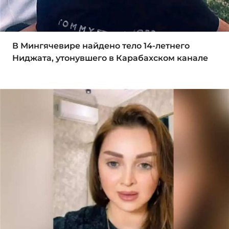
В Мингячевире найдено тело 14-летнего
Ниджата, утонувшего в Карабахском канале