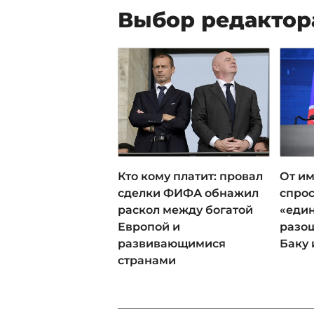
Выбор редактор
Кто кому платит: провал
От им
сделки ФИФА обнажил
спрос
раскол между богатой
«еди
Европой и
разош
развивающимися
Баку 
странами