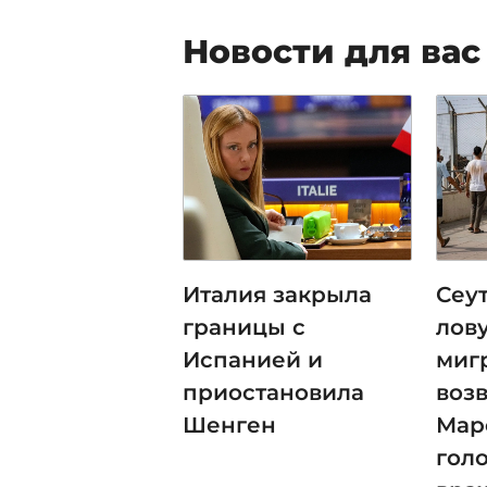
Новости для вас
Италия закрыла
Сеут
границы с
лов
Испанией и
миг
приостановила
воз
Шенген
Мар
гол