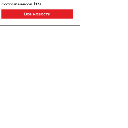
сотрудников İTV,
снимавших свадьбу
Все новости
несовершеннолетней —
ВИДЕО
07 / 08 / 2026, 22:42
Мирзиёев и Трамп
обсудили перспективы
укрепления двусторонних
отношений
07 / 08 / 2026, 22:17
Сенат США одобрил
законопроект об
ужесточении санкций
против России и Ирана
07 / 08 / 2026, 22:00