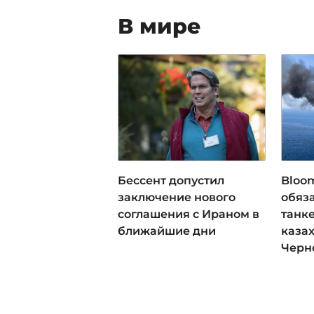
В мире
Бессент допустил
Bloo
заключение нового
обяза
соглашения с Ираном в
танк
ближайшие дни
каза
Черн