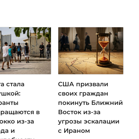
а стала
США призвали
ушкой:
своих граждан
ранты
покинуть Ближний
вращаются в
Восток из-за
окко из-за
угрозы эскалации
ода и
с Ираном