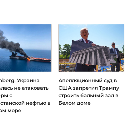
mberg: Украина
Апелляционный суд в
лась не атаковать
США запретил Трампу
еры с
строить бальный зал в
хстанской нефтью в
Белом доме
ом море