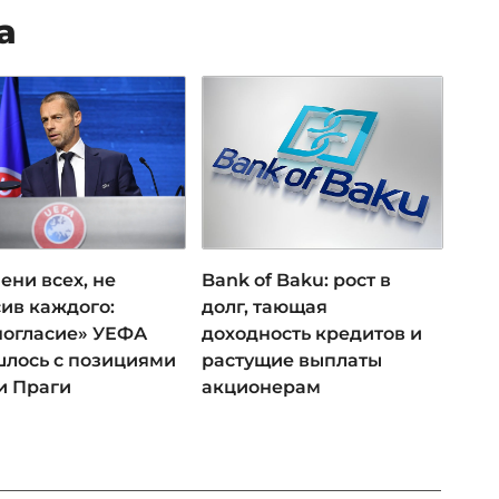
а
ени всех, не
Bank of Baku: рост в
ив каждого:
долг, тающая
ногласие» УЕФА
доходность кредитов и
лось с позициями
растущие выплаты
и Праги
акционерам