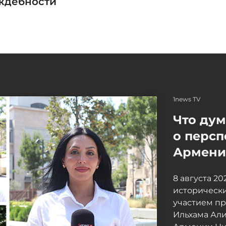
ждебности
1news TV
Что ду
о персп
Армение
8 августа 2
исторически
участием п
Ильхама Ал