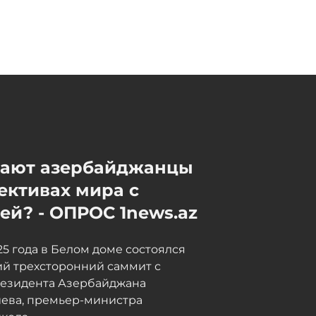
мают азербайджанцы
ективах мира с
й? - ОПРОС 1news.az
025 года в Белом доме состоялся
й трехсторонний саммит с
резидента Азербайджана
иева, премьер-министра