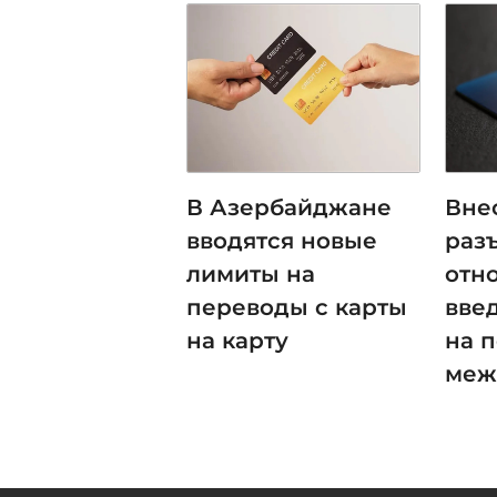
В Азербайджане
Вне
вводятся новые
раз
лимиты на
отн
переводы с карты
вве
на карту
на 
меж