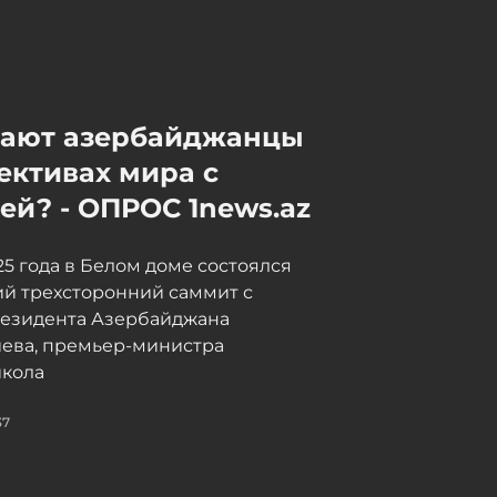
запрещенное вещество
07 / 08 / 2026, 18:30
Начинается суд над тремя
мают азербайджанцы
сотрудниками Службы по
мобилизации,
ективах мира с
арестованными по делу о
й? - ОПРОС 1news.az
взяточничестве
07 / 08 / 2026, 18:15
025 года в Белом доме состоялся
й трехсторонний саммит с
резидента Азербайджана
иева, премьер-министра
кола
37