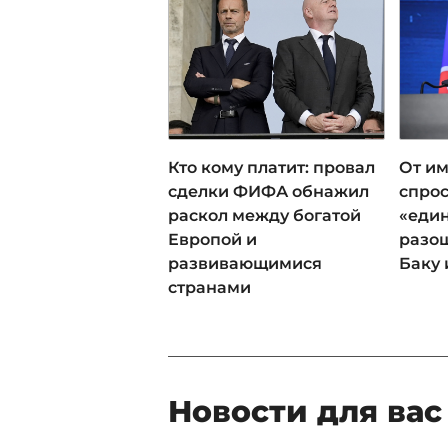
Кто кому платит: провал
От им
сделки ФИФА обнажил
спрос
раскол между богатой
«еди
Европой и
разош
развивающимися
Баку 
странами
Новости для вас