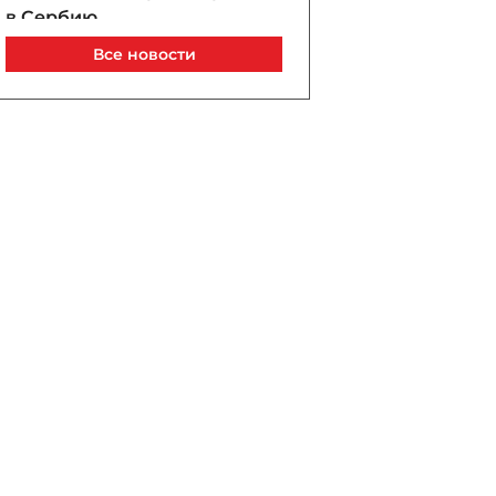
в Сербию
07 / 08 / 2026, 21:40
Все новости
Анар Байрамов уволил
замдиректора Yeni Klinika
07 / 08 / 2026, 21:20
В Лачине вспыхнул пожар
рядом с жилыми домами
07 / 08 / 2026, 21:00
В Бейлагане подросток
утонул в канале
07 / 08 / 2026, 20:33
Турецкий сухогруз
атакован дроном у порта
Новороссийск