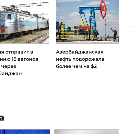
я отправит в
Азербайджанская
нию 18 вагонов
нефть подорожала
 через
более чем на $2
байджан
а