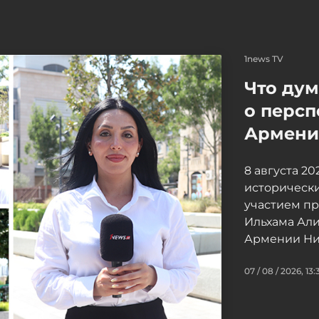
1news TV
Что ду
о персп
Армение
8 августа 2
исторически
участием п
Ильхама Ал
Армении Ни
07 / 08 / 2026, 13: