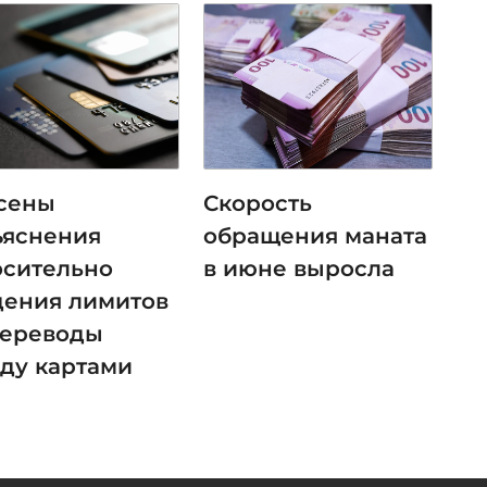
сены
Скорость
ъяснения
обращения маната
осительно
в июне выросла
дения лимитов
переводы
ду картами