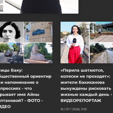
ицы Баку:
«Перила шатаются,
бщественный ориентир
коляски не проходят»:
ли напоминание о
жители Бакиханова
прессиях - что
вынуждены рисковать
крывает имя Айны
жизнью каждый день -
лтановой? - ФОТО -
ВИДЕОРЕПОРТАЖ
ИДЕО
16 / 07 / 2026, 11:10